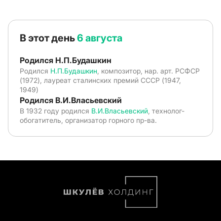
В этот день
6 августа
Родился Н.П.Будашкин
Родился
Н.П.Будашкин
, композитор, нар. арт. РСФСР
(1972), лауреат сталинских премий СССР (1947,
1949)
Родился В.И.Власьевский
В 1932 году родился
В.И.Власьевский
, технолог-
обогатитель, организатор горного пр-ва.