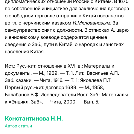
дипломатических отношений России с Китаем. В 1670
по собственной инициативе для заключения договора
о свободной торговле отправил в Китай посольство
во гл. с нерчинским казаком
И.Миловановым
. За
самоуправство снят с должности. В отписках А. царю
и енисейскому воеводе содержатся ценные
сведения о Заб., пути в Китай, о народах и занятиях
населения Китая.
Ист.:
Рус.-кит. отношения в XVII в.: Материалы и
документы. — М., 1969. — Т. 1.
Лит.:
Васильев А.П.
Заб. казаки. — Чита, 1916. — Т. 1; Яковлева П.Т.
Первый рус.-кит. договор 1689. — М., 1958;
Балабанов В.Ф. Исследователи Вост. Заб.: Материалы
к «Энцикл. Заб». — Чита, 2000. — Вып. 5.
Константинова Н.Н.
Автор статьи