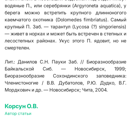
водяные П., или серебрянки (Argyroneta aquatica), у
берега можно встретить крупного длинноногого
каемчатого охотника (Dolomedes fimbriatus). Самый
крупный П. Заб. — тарантул (Lycosa (?) singoriensis)
— живет в норках и может быть встречен в степных и
лесостепных районах. Укус этого П. ядовит, но не
смертелен.
Лит.:
Данилов С.Н. Пауки Заб. // Биоразнообразие
Байкальской Сиб. — Новосибирск, 1999;
Биоразнообразие Сохондинского заповедника:
Членистоногие / В.В. Дубатолов, Р.Ю. Дудко, В.Г.
Мордкович и др. — Новосибирск; Чита, 2004.
Корсун О.В.
Автор статьи