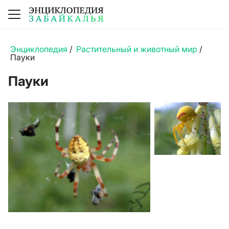
Энциклопедия
/
Растительный и животный мир
/
Пауки
Пауки