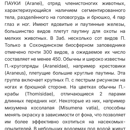
ПАУКИ (Aranei), отряд членистоногих животных,
характеризующийся наличием сегментированного
тела, разделённого на головогрудь и брюшко, 4 пар
глаз и ног. Имеют ядовитые и паутинные железы,
большинство видов плетут паутину для охоты на
мелких животных. В Заб. несколько сот видов П.
Только в Сохондинском биосферном заповеднике
отмечено почти 300 видов, а ожидаемое их число
составляет не менее 450. Обычны и широко известны
П.-кругопряды (Araneidae), например крестовики
(Araneus), плетущие большие круглые паутины. Эта
группа включает крупных П. с пестрым рисунком на
ногах и брюшной стороне. На цветках обычны П.-
крабы (Thomisidae), отличающиеся 2 парами
длинных передних ног. Некоторые из них, например
мизумена косолапая (Misumena vatia), способны
менять окраску в зависимости от фона, что позволяет
им более эффективно охотиться на насекомых-
опылителей. В небольших водоемах под водой живут