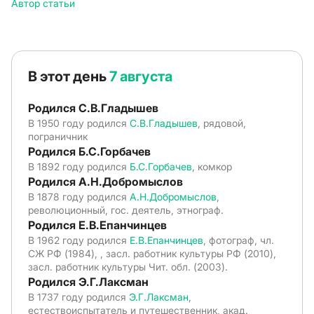
Автор статьи
В этот день
7 августа
Родился С.В.Гладышев
В 1950 году родился
С.В.Гладышев
, рядовой,
пограничник
Родился Б.С.Горбачев
В 1892 году родился
Б.С.Горбачев
, комкор
Родился А.Н.Добромыслов
В 1878 году родился
А.Н.Добромыслов
,
революционный, гос. деятель, этнограф.
Родился Е.В.Епанчинцев
В 1962 году родился
Е.В.Епанчинцев
, фотограф, чл.
СЖ РФ (1984), , засл. работник культуры РФ (2010),
засл. работник культуры Чит. обл. (2003).
Родился Э.Г.Лаксман
В 1737 году родился
Э.Г.Лаксман
,
естествоиспытатель и путешественник, акад.