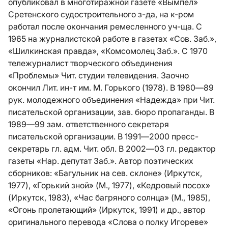
опубликовал в многотиражной газете «Вымпел»
Сретенского судостроительного з-да, на к-ром
работал после окончания ремесленного уч-ща. С
1965 на журналистской работе в газетах «Сов. Заб.»,
«Шилкинская правда», «Комсомолец Заб.». С 1970
тележурналист творческого объединения
«Проблемы» Чит. студии телевидения. Заочно
окончил Лит. ин-т им. М. Горького (1978). В 1980—89
рук. молодежного объединения «Надежда» при Чит.
писательской организации, зав. бюро пропаганды. В
1989—99 зам. ответственного секретаря
писательской организации. В 1991—2000 пресс-
секретарь гл. адм. Чит. обл. В 2002—03 гл. редактор
газеты «Нар. депутат Заб.». Автор поэтических
сборников: «Багульник на сев. склоне» (Иркутск,
1977), «Горький зной» (М., 1977), «Кедровый посох»
(Иркутск, 1983), «Час багряного солнца» (М., 1985),
«Огонь пролетающий» (Иркутск, 1991) и др., автор
оригинального перевода «Слова о полку Игореве»