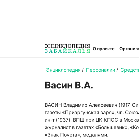
О проекте
Организ
Энциклопедия
/
Персоналии
/
Средст
Васин В.А.
ВАСИН Владимир Алексеевич (1917, Сим
газеты «Приаргунская заря», чл. Сою
ин-т (1937), ВПШ при ЦК КПСС в Москве
журналист в газетах «Большевик», «К
«Знак Почета», медалями.