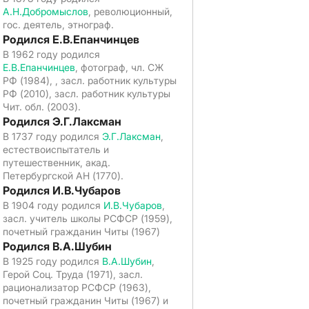
А.Н.Добромыслов
, революционный,
гос. деятель, этнограф.
Родился Е.В.Епанчинцев
В 1962 году родился
Е.В.Епанчинцев
, фотограф, чл. СЖ
РФ (1984), , засл. работник культуры
РФ (2010), засл. работник культуры
Чит. обл. (2003).
Родился Э.Г.Лаксман
В 1737 году родился
Э.Г.Лаксман
,
естествоиспытатель и
путешественник, акад.
Петербургской АН (1770).
Родился И.В.Чубаров
В 1904 году родился
И.В.Чубаров
,
засл. учитель школы РСФСР (1959),
почетный гражданин Читы (1967)
Родился В.А.Шубин
В 1925 году родился
В.А.Шубин
,
Герой Соц. Труда (1971), засл.
рационализатор РСФСР (1963),
почетный гражданин Читы (1967) и