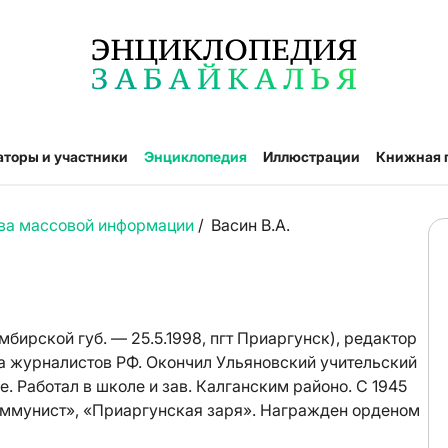
аторы и участники
Энциклопедия
Иллюстрации
Книжная 
ва массовой информации
/
Васин В.А.
бирской губ. — 25.5.1998, пгт Приаргунск), редактор
за журналистов РФ. Окончил Ульяновский учительский
. Работал в школе и зав. Калганским районо. С 1945
оммунист», «Приаргунская заря». Награжден орденом