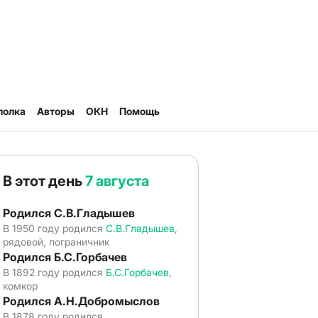
полка
Авторы
ОКН
Помощь
В этот день
7 августа
Родился С.В.Гладышев
В 1950 году родился
С.В.Гладышев
,
рядовой, пограничник
Родился Б.С.Горбачев
В 1892 году родился
Б.С.Горбачев
,
комкор
Родился А.Н.Добромыслов
В 1878 году родился