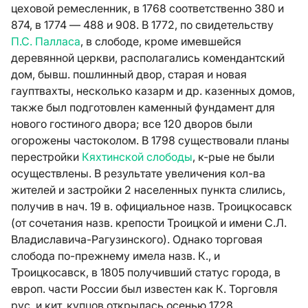
цеховой ремесленник, в 1768 соответственно 380 и
874, в 1774 — 488 и 908. В 1772, по свидетельству
П.С. Палласа
, в слободе, кроме имевшейся
деревянной церкви, располагались комендантский
дом, бывш. пошлинный двор, старая и новая
гауптвахты, несколько казарм и др. казенных домов,
также был подготовлен каменный фундамент для
нового гостиного двора; все 120 дворов были
огорожены частоколом. В 1798 существовали планы
перестройки
Кяхтинской слободы
, к-рые не были
осуществлены. В результате увеличения кол-ва
жителей и застройки 2 населенных пункта слились,
получив в нач. 19 в. официальное назв. Троицкосавск
(от сочетания назв. крепости Троицкой и имени С.Л.
Владиславича-Рагузинского). Однако торговая
слобода по-прежнему имела назв. К., и
Троицкосавск, в 1805 получивший статус города, в
европ. части России был известен как К. Торговля
рус. и кит. купцов открылась осенью 1728,