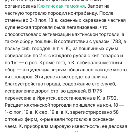
организована
Кяхтинская таможня
. Запрет на
частную торговлю породил контрабанду. После
отмены во 2-й пол. 18 в. казенных караванов частная
купеческая торговля была легализована, что
способствовало активизации кяхтинской торговли, а
также сбору пошлин. В соответствии с указом 1783, в
пользу сиб. городов, в т. ч. К., из пошлинных сумм
собиралось по 2 к. с каждого рубля с кит. товаров и
по 1 к. — с рос. Кроме того, в К. собирался местный
сбор — акциденция, к-рым облагалось каждое место
кит. товаров. Эти денежные средства шли на
благоустройство города, содержание его служб,
исправление дорог, стр-во церквей. В 1775
перенесена в Иркутск, восстановлена в К. в 1792.
Расцвет кяхтинской торговли пришелся на кон. 18 —
1-ю пол. 19 в. К сер. 19 в. в К. зарегистрировано 58
оптовых фирм, к-рые вели торговлю в основном
чаем. К. приобрела мировую известность, ее деловая