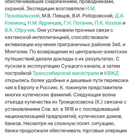
обеспечивавшие снаряжением, проводниками,
охраной. Экспедиции возглавляли
Н.М.
Пржевальский
, М.В. Певцов, В.И. Роборовский,
Д.А.
Клеменц
,
Н.М. Ядринцев
,
Г.Н. Потанин
,
П.К. Козлов
и
В.А. Обручев
. Они установили прочные связи с
кяхтинской интеллигенцией, способствовали
активизации изучения приграничных районов Заб. и
Монголии. По возвращении из центрально-азиатских
путешествий делали доклады о их результатах. С
пуском в эксплуатацию Суэцкого канала, а затем
постройкой
Транссибирской магистрали
и
КВЖД
открылись более удобные и дешевые пути перевозки
чая в Европу и Россию. К. покинули представители
многих купеческих фамилий. Следующая волна
отъезда купечества из Троицкосавска (К.) связана с
установлением Сов. вл. в 1918 и с последовавшей
национализацией предприятий, купеческих домов,
банков. Несмотря на сложную полит. ситуацию,
банки продолжали обеспечивать торговые операции