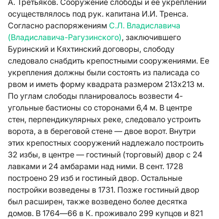
А. Третьяков. Сооружение слободы и ее укреплений
осуществлялось под рук. капитана И.И. Тренса.
Согласно распоряжениям
С.Л. Владиславича
(Владиславича-Рагузинского)
, заключившего
Буринский и Кяхтинский договоры, слободу
следовало снабдить крепостными сооружениями. Ее
укрепления должны были состоять из палисада со
рвом и иметь форму квадрата размером 213x213 м.
По углам слободы планировалось возвести 4-
угольные бастионы со сторонами 6,4 м. В центре
стен, перпендикулярных реке, следовало устроить
ворота, а в береговой стене — двое ворот. Внутри
этих крепостных сооружений надлежало построить
32 избы, в центре — гостиный (торговый) двор с 24
лавками и 24 амбарами над ними. В сент. 1728
построено 29 изб и гостиный двор. Остальные
постройки возведены в 1731. Позже гостиный двор
был расширен, также возведено более десятка
домов. В 1764—66 в К. проживало 299 купцов и 821