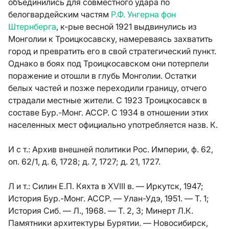
объединились для совместного удара по
белогвардейским частям
Р.Ф. Унгерна фон
Штернберга
, к-рые весной 1921 выдвинулись из
Монголии к Троицкосавску, намереваясь захватить
город и превратить его в свой стратегический пункт.
Однако в боях под Троицкосавском они потерпели
поражение и отошли в глубь Монголии. Остатки
белых частей и позже переходили границу, отчего
страдали местные жители. С 1923 Троицкосавск в
составе Бур.-Монг. АССР. С 1934 в отношении этих
населенных мест официально употребляется назв. К.
И с т.: Архив внешней политики Рос. Империи, ф. 62,
оп. 62/1, д. 6, 1728; д. 7, 1727; д. 21, 1727.
Л и т.: Силин Е.П. Кяхта в XVIII в. — Иркутск, 1947;
История Бур.-Монг. АССР. — Улан-Удэ, 1951. — Т. 1;
История Сиб. — Л., 1968. — Т. 2, 3; Минерт Л.К.
Памятники архитектуры Бурятии. — Новосибирск,