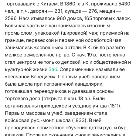
торговавших с Китаем. В 1860-х в К. проживало 5430
чел., в т. ч. дворян — 231, купцов — 276, мещан —
2596. Насчитывалось 960 домов, 165 торговых лавок.
Большая часть мещан занималась извозным
промыслом, упаковкой (шировкой) чая; приемкой на
границе, перевеской и первичной обработкой чая
занимались «совошные» артели. В К. было развито
мелкое ремесленное пр-во. С нач. 19 в. постепенно
стал центром не только деловой, но и общественной и
культурной жизни
Заб.
Современники называли ее
«песчаной Венецией». Первым учеб. заведением
была школа при пограничной канцелярии,
готовившая переводчиков и дававшая основы
торгового дела (открыта в кон. 18 в.). Были
организованы приходское и уездное уч-ща (1811).
Первым массовым учеб. заведением стала
войсковая рус.-монг. школа (1833). В ней
проводилось совместное обучение детей рус. и бур.
казаков. После ее окончания юноши зачислялись в