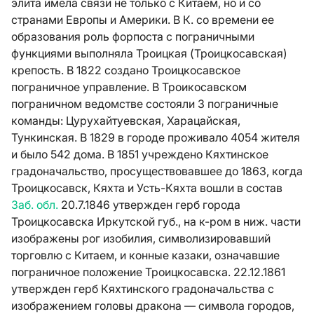
элита имела связи не только с Китаем, но и со
странами Европы и Америки. В К. со времени ее
образования роль форпоста с пограничными
функциями выполняла Троицкая (Троицкосавская)
крепость. В 1822 создано Троицкосавское
пограничное управление. В Троикосавском
пограничном ведомстве состояли 3 пограничные
команды: Цурухайтуевская, Харацайская,
Тункинская. В 1829 в городе проживало 4054 жителя
и было 542 дома. В 1851 учреждено Кяхтинское
градоначальство, просуществовавшее до 1863, когда
Троицкосавск, Кяхта и Усть-Кяхта вошли в состав
Заб. обл.
20.7.1846 утвержден герб города
Троицкосавска Иркутской губ., на к-ром в ниж. части
изображены рог изобилия, символизировавший
торговлю с Китаем, и конные казаки, означавшие
пограничное положение Троицкосавска. 22.12.1861
утвержден герб Кяхтинского градоначальства с
изображением головы дракона — символа городов,