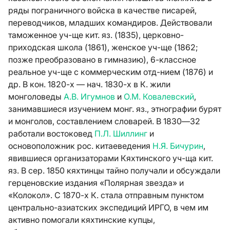
ряды пограничного войска в качестве писарей,
переводчиков, младших командиров. Действовали
таможенное уч-ще кит. яз. (1835), церковно-
приходская школа (1861), женское уч-ще (1862;
позже преобразовано в гимназию), 6-классное
реальное уч-ще с коммерческим отд-нием (1876) и
др. В кон. 1820-х — нач. 1830-х в К. жили
монголоведы
А.В. Игумнов
и
О.М. Ковалевский
,
занимавшиеся изучением монг. яз., этнографии бурят
и монголов, составлением словарей. В 1830—32
работали востоковед
П.Л. Шиллинг
и
основоположник рос. китаеведения
Н.Я. Бичурин
,
явившиеся организаторами Кяхтинского уч-ща кит.
яз. В сер. 1850 кяхтинцы тайно получали и обсуждали
герценовские издания «Полярная звезда» и
«Колокол». С 1870-х К. стала отправным пунктом
центрально-азиатских экспедиций ИРГО, в чем им
активно помогали кяхтинские купцы,