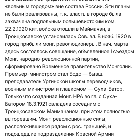
«вольным городом» вне состава России. Эти планы
не были реализованы, т. к. власть в городе была
захвачена подпольным большевистским ком.
22.2.1920 кит. войска отошли в Маймачэн, в
Троицкосавске установилась Сов. вл. В нояб. 1920 в
город прибыли монг. революционеры. В нач. марта
здесь состоялось совещание, объявленное I съездом
Монг. народно-революционной партии,
сформировано Временное правительство Монголии.
Премьер-министром стал Бодо — бывш.
преподаватель Ургинской школы переводчиков,
военным министром и главкомом — Сухэ-Батор.
Только что созданная Монг. НРА во гл. с Сухэ-
Батором 18.3.1921 овладела соседним с
Троицкосавском Маймачэном, при этом полностью
выгоревшим. Монг. революционные силы,
расположившиеся рядом с рос. границей, и
подошедшие подразделения Красной Армии