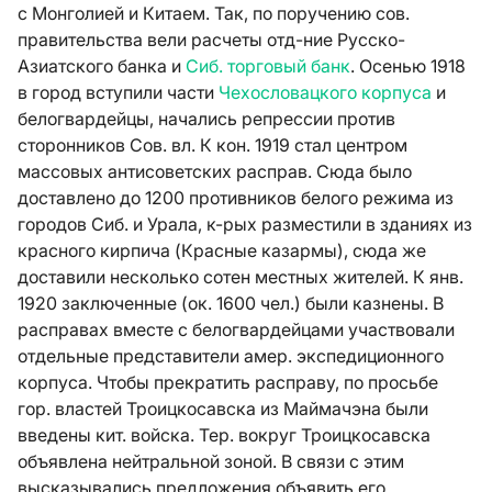
с Монголией и Китаем. Так, по поручению сов.
правительства вели расчеты отд-ние Русско-
Азиатского банка и
Сиб. торговый банк
. Осенью 1918
в город вступили части
Чехословацкого корпуса
и
белогвардейцы, начались репрессии против
сторонников Сов. вл. К кон. 1919 стал центром
массовых антисоветских расправ. Сюда было
доставлено до 1200 противников белого режима из
городов Сиб. и Урала, к-рых разместили в зданиях из
красного кирпича (Красные казармы), сюда же
доставили несколько сотен местных жителей. К янв.
1920 заключенные (ок. 1600 чел.) были казнены. В
расправах вместе с белогвардейцами участвовали
отдельные представители амер. экспедиционного
корпуса. Чтобы прекратить расправу, по просьбе
гор. властей Троицкосавска из Маймачэна были
введены кит. войска. Тер. вокруг Троицкосавска
объявлена нейтральной зоной. В связи с этим
высказывались предложения объявить его