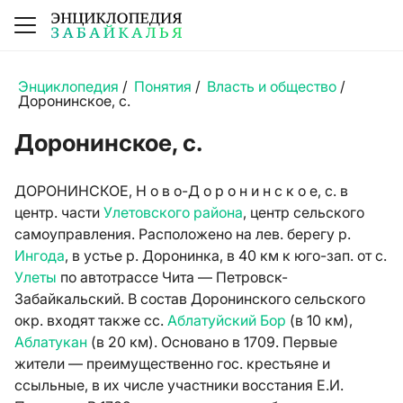
Энциклопедия
/
Понятия
/
Власть и общество
/
Доронинское, с.
Доронинское, с.
ДОРОНИНСКОЕ, Н о в о-Д о р о н и н с к о е, с. в
центр. части
Улетовского района
, центр сельского
самоуправления. Расположено на лев. берегу р.
Ингода
, в устье р. Доронинка, в 40 км к юго-зап. от с.
Улеты
по автотрассе
Чита
—
Петровск-
Забайкальский
. В состав Доронинского сельского
окр. входят также сс.
Аблатуйский Бор
(в 10 км),
Аблатукан
(в 20 км). Основано в 1709. Первые
жители — преимущественно гос. крестьяне и
ссыльные, в их числе участники восстания Е.И.