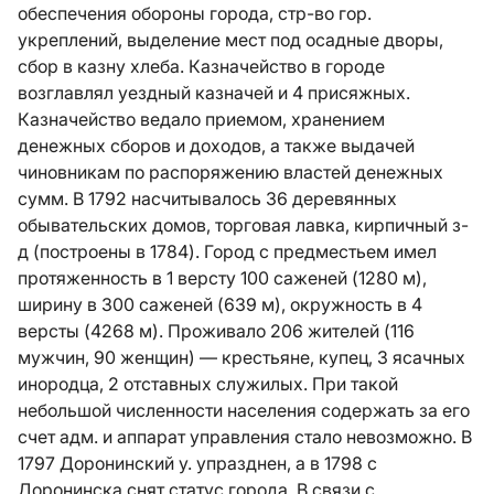
обеспечения обороны города, стр-во гор.
укреплений, выделение мест под осадные дворы,
сбор в казну хлеба. Казначейство в городе
возглавлял уездный казначей и 4 присяжных.
Казначейство ведало приемом, хранением
денежных сборов и доходов, а также выдачей
чиновникам по распоряжению властей денежных
сумм. В 1792 насчитывалось 36 деревянных
обывательских домов, торговая лавка, кирпичный з-
д (построены в 1784). Город с предместьем имел
протяженность в 1 версту 100 саженей (1280 м),
ширину в 300 саженей (639 м), окружность в 4
версты (4268 м). Проживало 206 жителей (116
мужчин, 90 женщин) — крестьяне, купец, 3 ясачных
инородца, 2 отставных служилых. При такой
небольшой численности населения содержать за его
счет адм. и аппарат управления стало невозможно. В
1797 Доронинский у. упразднен, а в 1798 с
Доронинска снят статус города. В связи с