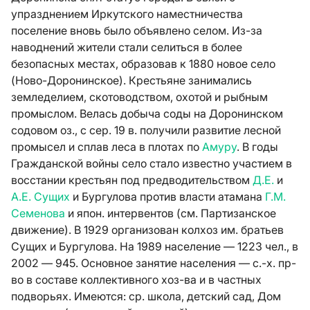
упразднением Иркутского наместничества
поселение вновь было объявлено селом. Из-за
наводнений жители стали селиться в более
безопасных местах, образовав к 1880 новое село
(Ново-Доронинское). Крестьяне занимались
земледелием, скотоводством, охотой и рыбным
промыслом. Велась добыча соды на Доронинском
содовом оз., с сер. 19 в. получили развитие лесной
промысел и сплав леса в плотах по
Амуру
. В годы
Гражданской войны село стало известно участием в
восстании крестьян под предводительством
Д.Е.
и
А.Е. Сущих
и Бургулова против власти атамана
Г.М.
Семенова
и япон. интервентов (см. Партизанское
движение). В 1929 организован колхоз им. братьев
Сущих и Бургулова. На 1989 население — 1223 чел., в
2002 — 945. Основное занятие населения — с.-х. пр-
во в составе коллективного хоз-ва и в частных
подворьях. Имеются: ср. школа, детский сад, Дом