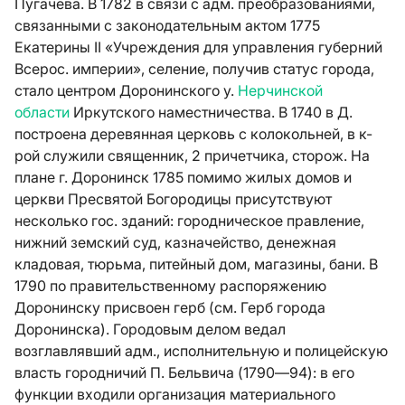
Пугачева. В 1782 в связи с адм. преобразованиями,
связанными с законодательным актом 1775
Екатерины II «Учреждения для управления губерний
Всерос. империи», селение, получив статус города,
стало центром Доронинского у.
Нерчинской
области
Иркутского наместничества. В 1740 в Д.
построена деревянная церковь с колокольней, в к-
рой служили священник, 2 причетчика, сторож. На
плане г. Доронинск 1785 помимо жилых домов и
церкви Пресвятой Богородицы присутствуют
несколько гос. зданий: городническое правление,
нижний земский суд, казначейство, денежная
кладовая, тюрьма, питейный дом, магазины, бани. В
1790 по правительственному распоряжению
Доронинску присвоен герб (см.
Герб города
Доронинска
). Городовым делом ведал
возглавлявший адм., исполнительную и полицейскую
власть городничий П. Бельвича (1790—94): в его
функции входили организация материального