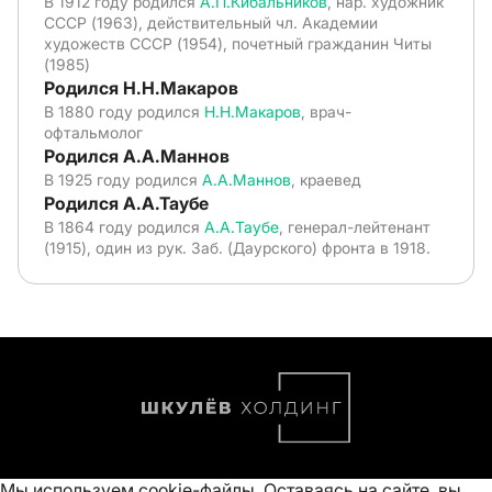
В 1912 году родился
А.П.Кибальников
, нар. художник
СССР (1963), действительный чл. Академии
художеств СССР (1954), почетный гражданин Читы
(1985)
Родился Н.Н.Макаров
В 1880 году родился
Н.Н.Макаров
, врач-
офтальмолог
Родился А.А.Маннов
В 1925 году родился
А.А.Маннов
, краевед
Родился А.А.Таубе
В 1864 году родился
А.А.Таубе
, генерал-лейтенант
(1915), один из рук. Заб. (Даурского) фронта в 1918.
Мы используем cookie-файлы. Оставаясь на сайте, вы