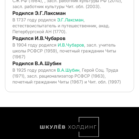
СЖ РФ (1984), , засл. работник культуры РФ (2010),
засл. работник культуры Чит. обл. (2003).
Родился Э.Г.Лаксман
В 1737 году родился
Э.Г.Лаксман
,
естествоиспытатель и путешественник, акад.
Петербургской АН (1770).
Родился И.В.Чубаров
В 1904 году родился
И.В.Чубаров
, засл. учитель
школы РСФСР (1959), почетный гражданин Читы
(1967)
Родился В.А.Шубин
В 1925 году родился
В.А.Шубин
, Герой Соц. Труда
(1971), засл. рационализатор РСФСР (1963),
почетный гражданин Читы (1967) и Чит. обл. (1997)