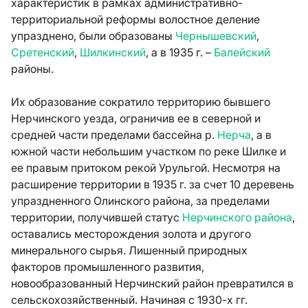
характеристик в рамках административно-
территориальной реформы волостное деление
упразднено, были образованы
Чернышевский
,
Сретенский
,
Шилкинский
, а в 1935 г. –
Балейский
районы.
Их образование сократило территорию бывшего
Нерчинского уезда, ограничив ее в северной и
средней части пределами бассейна р.
Нерча
, а в
южной части небольшим участком по реке Шилке и
ее правым притоком рекой Урульгой. Несмотря на
расширение территории в 1935 г. за счет 10 деревень
упраздненного Олинского района, за пределами
территории, получившей статус
Нерчинского района
,
оставались месторождения золота и другого
минерального сырья. Лишенный природных
факторов промышленного развития,
новообразованный Нерчинский район превратился в
сельскохозяйственный. Начиная с 1930-х гг.