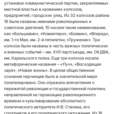
установок коммунистической партии, закрепляемых
местной властью в названиях колхозов,
предприятий, городских улиц. Из 32 колхозов района
16 были названы именами революционных и
советских деятелей, 10 носили такие наименования,
как «Большевик», «Коминтерн», «Боевик», «Вперед»,
им. 1-го Мая, им. 2-й пятилетки, «Труженик». Три
колхоза были названы в честь важных политических
и военных событий – им. XVII партсъезда, им. ОКДВА,
им. Карельского полка. Еще три колхоза носили
метафорические названия – «Луч», «Восходящая
заря», «Новая жизнь». В целом общественное
сознание нерчинцев было в значительной мере
политизировано. Оно отражало впечатления о
пережитой революции и государственной политике,
направленной на героизацию революционного
времени и культивирование абсолютного
политического авторитета И.В. Сталина, его
соратников и его политического окружения. Из 16