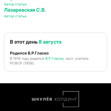
Автор статьи
Лазаревская С.В.
Автор статьи
В этот день
8 августа
Родился В.Р.Гласко
В 1919 году родился
В.Р.Гласко
, засл. учитель
РСФСР (1959).