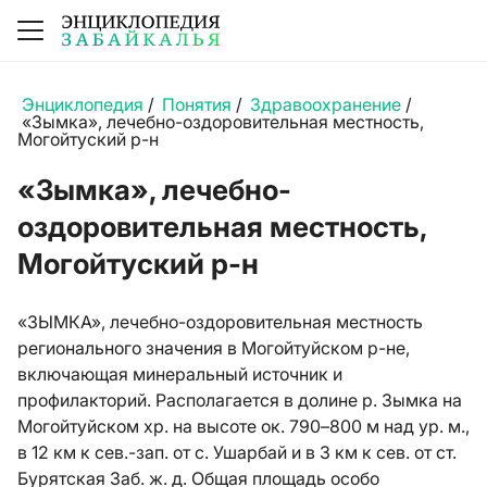
Энциклопедия
/
Понятия
/
Здравоохранение
/
«Зымка», лечебно-оздоровительная местность,
Могойтуский р-н
«Зымка», лечебно-
оздоровительная местность,
Могойтуский р-н
«ЗЫМКА», лечебно-оздоровительная местность
регионального значения в Могойтуйском р-не,
включающая минеральный источник и
профилакторий. Располагается в долине р. Зымка на
Могойтуйском хр. на высоте ок. 790–800 м над ур. м.,
в 12 км к сев.-зап. от с. Ушарбай и в 3 км к сев. от ст.
Бурятская Заб. ж. д. Общая площадь особо