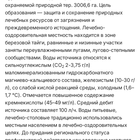
охраняемой природной тер. 3006,6 га. Цель
образования — защита и сохранение природных
лечебных ресурсов от загрязнения и
преждевременного истощения. Лечебно-
оздоровительная местность находится в зоне
березовой тайги, равнинные и низинные участки
заняты переувлажненными лугами, лугово-степными
сообществами. Воды источника относятся к
сильноуглекислым (СО
2-3,75 г/л)
2
маломинерализованным гидрокарбонатного
магниево-кальциевого состава, железистым (10-30 г/
л), со слабой кислой реакцией среды, холодным (1,6–
1,7 °С). Отмечается повышенное содержание
кремнекислоты (45–49 мг/л). Средний дебит
источника составляет 100 л/ч. Воды питьевые,
лечебно-столовые традиционно использовались
местным населением в лечебно-оздоровительных
целях. До придания регионального статуса