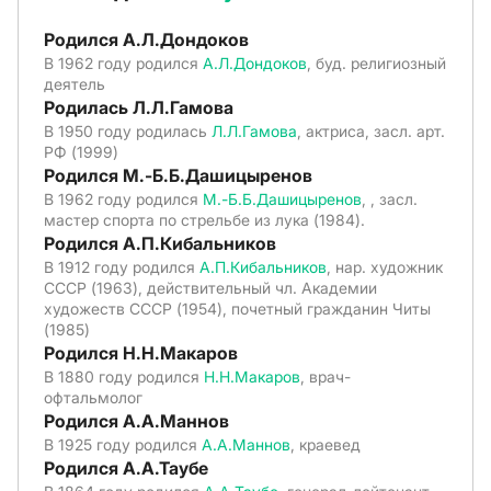
Родился А.Л.Дондоков
В 1962 году родился
А.Л.Дондоков
, буд. религиозный
деятель
Родилась Л.Л.Гамова
В 1950 году родилась
Л.Л.Гамова
, актриса, засл. арт.
РФ (1999)
Родился М.-Б.Б.Дашицыренов
В 1962 году родился
М.-Б.Б.Дашицыренов
, , засл.
мастер спорта по стрельбе из лука (1984).
Родился А.П.Кибальников
В 1912 году родился
А.П.Кибальников
, нар. художник
СССР (1963), действительный чл. Академии
художеств СССР (1954), почетный гражданин Читы
(1985)
Родился Н.Н.Макаров
В 1880 году родился
Н.Н.Макаров
, врач-
офтальмолог
Родился А.А.Маннов
В 1925 году родился
А.А.Маннов
, краевед
Родился А.А.Таубе