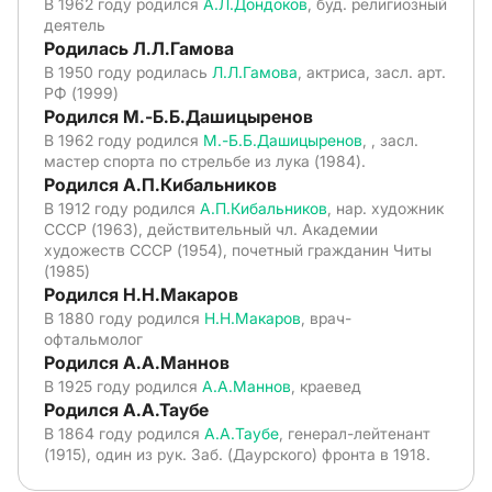
В 1962 году родился
А.Л.Дондоков
, буд. религиозный
деятель
Родилась Л.Л.Гамова
В 1950 году родилась
Л.Л.Гамова
, актриса, засл. арт.
РФ (1999)
Родился М.-Б.Б.Дашицыренов
В 1962 году родился
М.-Б.Б.Дашицыренов
, , засл.
мастер спорта по стрельбе из лука (1984).
Родился А.П.Кибальников
В 1912 году родился
А.П.Кибальников
, нар. художник
СССР (1963), действительный чл. Академии
художеств СССР (1954), почетный гражданин Читы
(1985)
Родился Н.Н.Макаров
В 1880 году родился
Н.Н.Макаров
, врач-
офтальмолог
Родился А.А.Маннов
В 1925 году родился
А.А.Маннов
, краевед
Родился А.А.Таубе
В 1864 году родился
А.А.Таубе
, генерал-лейтенант
(1915), один из рук. Заб. (Даурского) фронта в 1918.