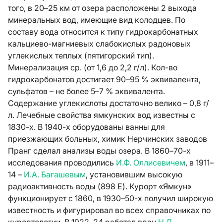
того, в 20–25 км от озера расположены 2 выхода
минеральных вод, имеющие вид колодцев. По
составу вода относится к типу гидрокарбонатных
кальциево-магниевых слабокислых радоновых
углекислых теплых (пятигорский тип).
Минерализация ср. (от 1,6 до 2,2 г/л). Кол-во
гидрокарбонатов достигает 90–95 % эквивалента,
сульфатов – не более 5–7 % эквивалента.
Содержание углекислоты достаточно велико – 0,8 г/
л. Лечебные свойства ямкунских вод известны с
1830-х. В 1940-х оборудованы ванны для
приезжающих больных, химик Нерчинских заводов
Пранг сделал анализы воды озера. В 1860–70-х
исследования проводились
И.Ф. Оллисевичем
, в 1911–
14 –
И.А. Багашевым
, установившим высокую
радиоактивность воды (898 Е). Курорт «Ямкун»
функционирует с 1860, в 1930–50-х получил широкую
известность и фигурировал во всех справочниках по