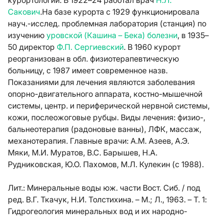
курортологии. В 1922–24 работал врач
Н.Л.
Сакович
.На базе курорта с 1929 функционировала
науч.-исслед. проблемная лаборатория (станция) по
изучению
уровской (Кашина – Бека) болезни
, в 1935–
50 директор
Ф.П. Сергиевский
. В 1960 курорт
реорганизован в обл. физиотерапевтическую
больницу, с 1987 имеет современное назв.
Показаниями для лечения являются заболевания
опорно-двигательного аппарата, костно-мышечной
системы, центр. и периферической нервной системы,
кожи, послеожоговые рубцы. Виды лечения: физио-,
бальнеотерапия (радоновые ванны), ЛФК, массаж,
механотерапия. Главные врачи: А.М. Азеев, А.Э.
Мяки, М.И. Муратов, В.С. Барышев, Н.А.
Рудниковская, Ю.О. Пахомов,
М.Л. Кулекин
(с 1988).
Лит.:
Минеральные воды юж. части Вост. Сиб. / под
ред. В.Г. Ткачук, Н.И. Толстихина. – М.; Л., 1963. – Т. 1:
Гидрогеология минеральных вод и их народно-