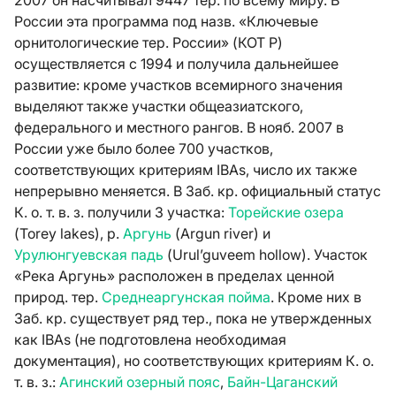
2007 он насчитывал 9447 тер. по всему миру. В
России эта программа под назв. «Ключевые
орнитологические тер. России» (КОТ Р)
осуществляется с 1994 и получила дальнейшее
развитие: кроме участков всемирного значения
выделяют также участки общеазиатского,
федерального и местного рангов. В нояб. 2007 в
России уже было более 700 участков,
соответствующих критериям IBAs, число их также
непрерывно меняется. В Заб. кр. официальный статус
К. о. т. в. з. получили 3 участка:
Торейские озера
(Torey lakes), р.
Аргунь
(Argun river) и
Урулюнгуевская падь
(Urul’guveem hollow). Участок
«Река Аргунь» расположен в пределах ценной
природ. тер.
Среднеаргунская пойма
. Кроме них в
Заб. кр. существует ряд тер., пока не утвержденных
как IBAs (не подготовлена необходимая
документация), но соответствующих критериям К. о.
т. в. з.:
Агинский озерный пояс
,
Байн-Цаганский