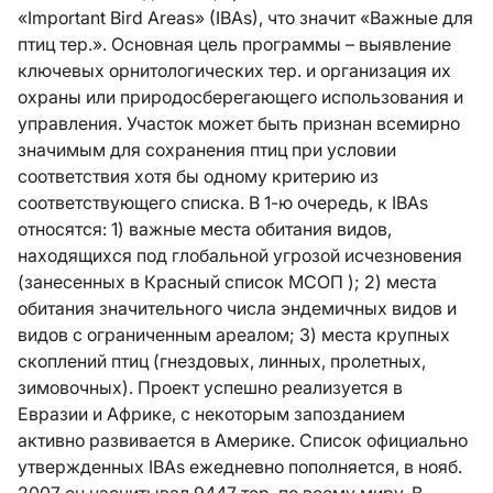
«Important Bird Areas» (IBAs), что значит «Важные для
птиц тер.». Основная цель программы – выявление
ключевых орнитологических тер. и организация их
охраны или природосберегающего использования и
управления. Участок может быть признан всемирно
значимым для сохранения птиц при условии
соответствия хотя бы одному критерию из
соответствующего списка. В 1-ю очередь, к IBAs
относятся: 1) важные места обитания видов,
находящихся под глобальной угрозой исчезновения
(занесенных в Красный список МСОП ); 2) места
обитания значительного числа эндемичных видов и
видов с ограниченным ареалом; 3) места крупных
скоплений птиц (гнездовых, линных, пролетных,
зимовочных). Проект успешно реализуется в
Евразии и Африке, с некоторым запозданием
активно развивается в Америке. Список официально
утвержденных IBAs ежедневно пополняется, в нояб.