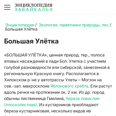
Энциклопедия
/
Экология, памятники природы, лес
/
Большая Улётка
Большая Улётка
«БОЛЬШАЯ УЛЁТКА», ценная природ. тер., полоса
еловых насаждений в пади Бол. Улетка с участием
голубой разновидности ели сибирской, занесенной в
региональную Красную книгу. Располагается в
Хилокском р-не у автотрассы Улеты – Могзон на
сев.-зап. макросклоне
Яблонового хребта
. Ели растут
вдоль речки на протяжении ок. 2 км. Из др. пород
обычны лиственница Гмелина,
береза повислая
(плосколистная)
. Из кустарников преобладают
береза кустарниковая, несколько видов ив