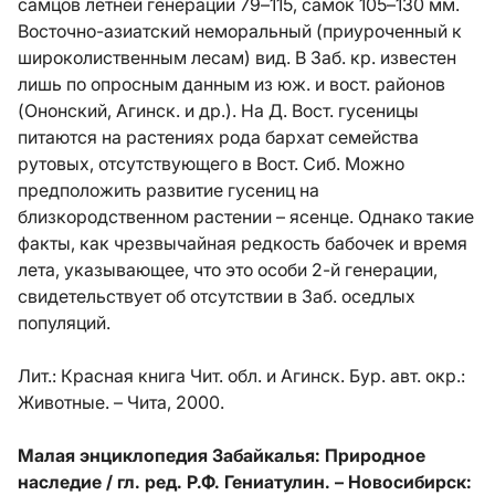
самцов летней генерации 79–115, самок 105–130 мм.
Восточно-азиатский неморальный (приуроченный к
широколиственным лесам) вид. В Заб. кр. известен
лишь по опросным данным из юж. и вост. районов
(Ононский, Агинск. и др.). На Д. Вост. гусеницы
питаются на растениях рода бархат семейства
рутовых, отсутствующего в Вост. Сиб. Можно
предположить развитие гусениц на
близкородственном растении – ясенце. Однако такие
факты, как чрезвычайная редкость бабочек и время
лета, указывающее, что это особи 2-й генерации,
свидетельствует об отсутствии в Заб. оседлых
популяций.
Лит.:
Красная книга Чит. обл. и Агинск. Бур. авт. окр.:
Животные. – Чита, 2000.
Малая энциклопедия Забайкалья: Природное
наследие / гл. ред. Р.Ф. Гениатулин. – Новосибирск: