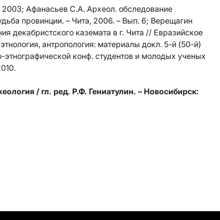
 2003; Афанасьев С.А. Археол. обследование
Судьба провинции. – Чита, 2006. – Вып. 6; Верещагин
ния декабристского каземата в г. Чита // Евразийское
этнология, антропология: материалы докл. 5-й (50-й)
о-этнографической конф. студентов и молодых ученых
2010.
логия / гл. ред. Р.Ф. Гениатулин. – Новосибирск: