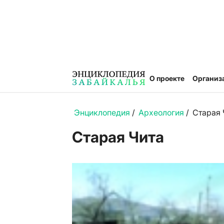
О проекте
Организ
Энциклопедия
/
Археология
/
Старая 
Старая Чита