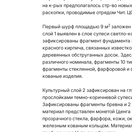
на к-рых предполагалось стр-во новых 
раскопки, проводимые отрядом Чит. Ц
2
Первый шурф площадью 9 м
заложен 
слой 1 выявлен в слое супеси светло-к
зафиксированы фрагмент фундамента з
красного кирпича, связанных известко
деревянных обструганных досок. Здесь 
различного номинала, фрагменты 10 ти
фрагменты стеклянной, фарфоровой и 
кованые изделия.
Культурный слой 2 зафиксирован на г
прослойками темно-коричневой супеси
Зафиксированы фрагменты бревна и 2
материал представлен монетой (денга 
прозрачного стекла, фарфора, кожи, 
железным кованым кольцом. Материалы