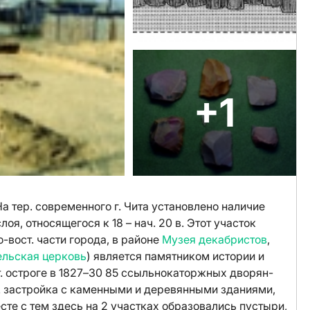
+1
а тер. современного г. Чита установлено наличие
оя, относящегося к 18 – нач. 20 в. Этот участок
о-вост. части города, в районе
Музея декабристов
,
льская церковь
) является памятником истории и
. остроге в 1827–30 85 ссыльнокаторжных дворян-
р. застройка с каменными и деревянными зданиями,
сте с тем здесь на 2 участках образовались пустыри,