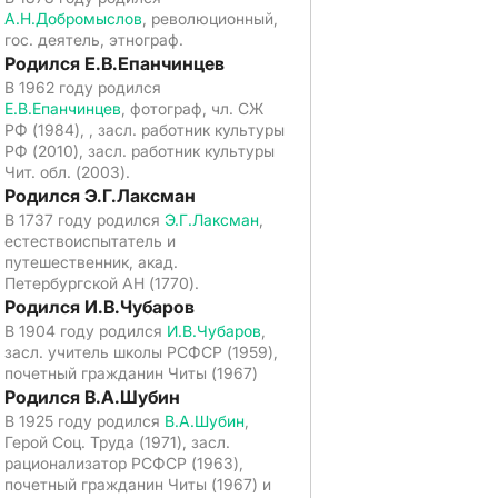
А.Н.Добромыслов
, революционный,
гос. деятель, этнограф.
Родился Е.В.Епанчинцев
В 1962 году родился
Е.В.Епанчинцев
, фотограф, чл. СЖ
РФ (1984), , засл. работник культуры
РФ (2010), засл. работник культуры
Чит. обл. (2003).
Родился Э.Г.Лаксман
В 1737 году родился
Э.Г.Лаксман
,
естествоиспытатель и
путешественник, акад.
Петербургской АН (1770).
Родился И.В.Чубаров
В 1904 году родился
И.В.Чубаров
,
засл. учитель школы РСФСР (1959),
почетный гражданин Читы (1967)
Родился В.А.Шубин
В 1925 году родился
В.А.Шубин
,
Герой Соц. Труда (1971), засл.
рационализатор РСФСР (1963),
почетный гражданин Читы (1967) и