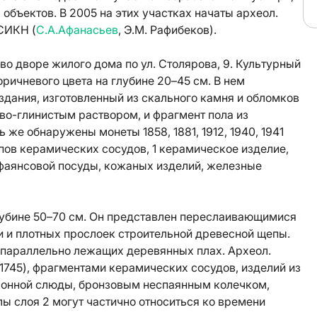
объектов. В 2005 на этих участках начаты археол.
СИКН (
С.А.Афанасьев
, Э.М. Рафибеков).
во дворе жилого дома по ул. Столярова, 9. Культурный
оричневого цвета на глубине 20–45 см. В нем
дания, изготовленный из скального камня и обломков
во-глинистым раствором, и фрагмент пола из
же обнаружены монеты 1858, 1881, 1912, 1940, 1941
пов керамических сосудов, 1 керамическое изделие,
фаянсовой посуды, кожаных изделий, железные
лубине 50–70 см. Он представлен переслаивающимися
 и плотных прослоек строительной древесной щепы.
 параллельно лежащих деревянных плах. Археол.
1745), фрагментами керамических сосудов, изделий из
оконной слюды, бронзовым неспаянным колечком,
 слоя 2 могут частично относиться ко времени