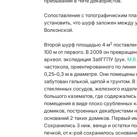
пребывания в Чите декабристов.
Сопоставление с топографическим пла
установить, что шурф заложен между у
Волконской.
2
Второй шурф площадью 4 м
поставлен
100 м от первого. В 2009 он превраще
археол. экспедиция ЗабГГПУ (рук.
М.В
частокола, ориентированного по линии з
0,25–0,3 м в диаметре. Они помещены в
забутован галькой, щепой и грунтом.
стеклянных сосудов, железного издели
большого казематов, где содержались
помещения в виде плохо срубленных к
домиков, построенных декабристами н
оснований 2 таких домиков. Первый им
Сохранились 3 ниж. венца и остатки 
печкой, от к-рой сохранилось основан