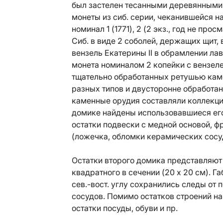
был застелен тесанными деревянными 
монеты из сиб. серии, чеканившейся н
номинал 1 (1771), 2 (2 экз., год не про
Сиб. в виде 2 соболей, держащих щит,
вензель Екатерины II в обрамлении ла
монета номиналом 2 копейки с вензеле
тщательно обработанных ретушью камен
разных типов и двусторонне обработан
каменные орудия составляли коллекци
домике найдены использовавшиеся его
остатки подвески с медной основой, ф
(ложечка, обломки керамических сосуд
Остатки второго домика представляют 
квадратного в сечении (20 х 20 см). Г
сев.-вост. углу сохранились следы от
сосудов. Помимо остатков строений на
остатки посуды, обуви и пр.