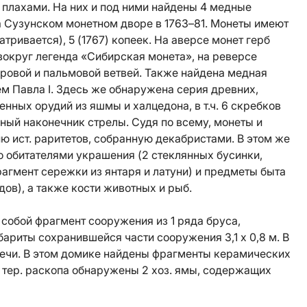
плахами. На них и под ними найдены 4 медные
а Сузунском монетном дворе в 1763–81. Монеты имеют
сматривается), 5 (1767) копеек. На аверсе монет герб
 вокруг легенда «Сибирская монета», на реверсе
вровой и пальмовой ветвей. Также найдена медная
м Павла I. Здесь же обнаружена серия древних,
ных орудий из яшмы и халцедона, в т.ч. 6 скребков
ный наконечник стрелы. Судя по всему, монеты и
ю ист. раритетов, собранную декабристами. В этом же
 обитателями украшения (2 стеклянных бусинки,
рагмент сережки из янтаря и латуни) и предметы быта
ов), а также кости животных и рыб.
собой фрагмент сооружения из 1 ряда бруса,
абариты сохранившейся части сооружения 3,1 х 0,8 м. В
 печи. В этом домике найдены фрагменты керамических
 тер. раскопа обнаружены 2 хоз. ямы, содержащих