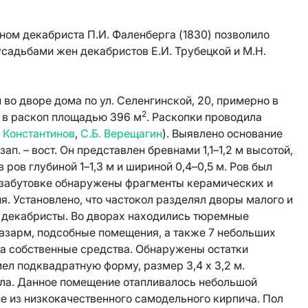
ном декабриста П.И. Фаленберга (1830) позволило
садьбами жен декабристов Е.И. Трубецкой и М.Н.
 во дворе дома по ул. Селенгинской, 20, примерно в
2
н в раскоп площадью 396 м
. Раскопки проводила
. Константинов
,
С.Б. Верещагин
). Выявлено основание
ап. – вост. Он представлен бревнами 1,1–1,2 м высотой,
 ров глубиной 1–1,3 м и шириной 0,4–0,5 м. Ров был
 В забутовке обнаружены фрагменты керамических и
я. Установлено, что частокол разделял дворы малого и
 декабристы. Во дворах находились тюремные
азарм, подсобные помещения, а также 7 небольших
а собственные средства. Обнаружены остатки
ел подквадратную форму, размер 3,4 х 3,2 м.
пола. Данное помещение отапливалось небольшой
ие из низкокачественного самодельного кирпича. Пол