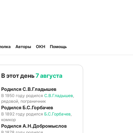
полка
Авторы
ОКН
Помощь
В этот день
7 августа
Родился С.В.Гладышев
В 1950 году родился
С.В.Гладышев
,
рядовой, пограничник
Родился Б.С.Горбачев
В 1892 году родился
Б.С.Горбачев
,
комкор
Родился А.Н.Добромыслов
В 1878 году родился