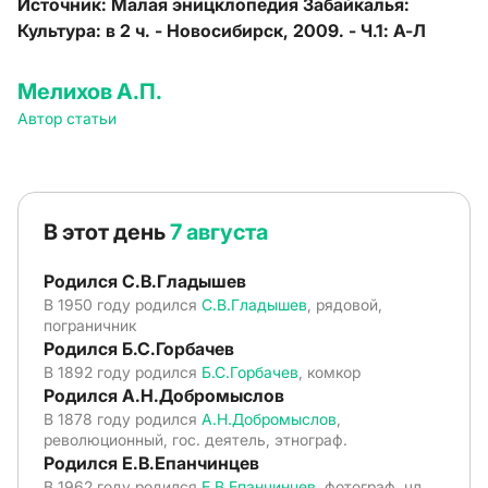
Источник: Малая эницклопедия Забайкалья:
Культура: в 2 ч. - Новосибирск, 2009. - Ч.1: А-Л
Мелихов А.П.
Автор статьи
В этот день
7 августа
Родился С.В.Гладышев
В 1950 году родился
С.В.Гладышев
, рядовой,
пограничник
Родился Б.С.Горбачев
В 1892 году родился
Б.С.Горбачев
, комкор
Родился А.Н.Добромыслов
В 1878 году родился
А.Н.Добромыслов
,
революционный, гос. деятель, этнограф.
Родился Е.В.Епанчинцев
В 1962 году родился
Е.В.Епанчинцев
, фотограф, чл.