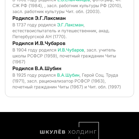
СЖ РФ (1984), , засл. работник культуры РФ (2010),
засл. работник культуры Чит. обл. (2003).
Родился Э.Г.Лаксман
В 1737 году родился
Э.Г.Лаксман
,
естествоиспытатель и путешественник, акад.
Петербургской АН (1770).
Родился И.В.Чубаров
В 1904 году родился
И.В.Чубаров
, засл. учитель
школы РСФСР (1959), почетный гражданин Читы
(1967)
Родился В.А.Шубин
В 1925 году родился
В.А.Шубин
, Герой Соц. Труда
(1971), засл. рационализатор РСФСР (1963),
почетный гражданин Читы (1967) и Чит. обл. (1997)