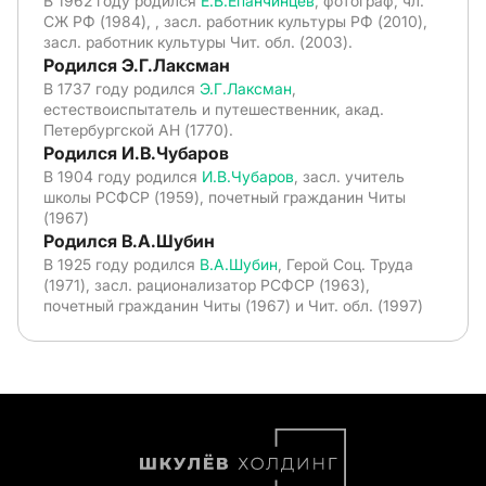
В 1962 году родился
Е.В.Епанчинцев
, фотограф, чл.
СЖ РФ (1984), , засл. работник культуры РФ (2010),
засл. работник культуры Чит. обл. (2003).
Родился Э.Г.Лаксман
В 1737 году родился
Э.Г.Лаксман
,
естествоиспытатель и путешественник, акад.
Петербургской АН (1770).
Родился И.В.Чубаров
В 1904 году родился
И.В.Чубаров
, засл. учитель
школы РСФСР (1959), почетный гражданин Читы
(1967)
Родился В.А.Шубин
В 1925 году родился
В.А.Шубин
, Герой Соц. Труда
(1971), засл. рационализатор РСФСР (1963),
почетный гражданин Читы (1967) и Чит. обл. (1997)