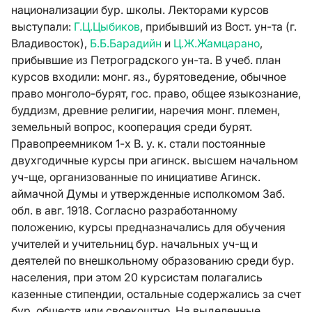
национализации бур. школы. Лекторами курсов
выступали:
Г.Ц.Цыбиков
, прибывший из Вост. ун-та (г.
Владивосток),
Б.Б.Барадийн
и
Ц.Ж.Жамцарано
,
прибывшие из Петроградского ун-та. В учеб. план
курсов входили: монг. яз., бурятоведение, обычное
право монголо-бурят, гос. право, общее языкознание,
буддизм, древние религии, наречия монг. племен,
земельный вопрос, кооперация среди бурят.
Правопреемником 1-х В. у. к. стали постоянные
двухгодичные курсы при агинск. высшем начальном
уч-ще, организованные по инициативе Агинск.
аймачной Думы и утвержденные исполкомом Заб.
обл. в авг. 1918. Согласно разработанному
положению, курсы предназначались для обучения
учителей и учительниц бур. начальных уч-щ и
деятелей по внешкольному образованию среди бур.
населения, при этом 20 курсистам полагались
казенные стипендии, остальные содержались за счет
бур. обществ или своекоштно. На выделенные