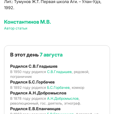
Лит.:
Тумунов Ж.Т. Первая школа Аги. – Улан-Удэ,
1992.
Константинов М.В.
Автор статьи
В этот день
7 августа
Родился С.В.Гладышев
В 1950 году родился
С.В.Гладышев
, рядовой,
пограничник
Родился Б.С.Горбачев
В 1892 году родился
Б.С.Горбачев
, комкор
Родился А.Н.Добромыслов
В 1878 году родился
А.Н.Добромыслов
,
революционный, гос. деятель, этнограф.
Родился Е.В.Епанчинцев