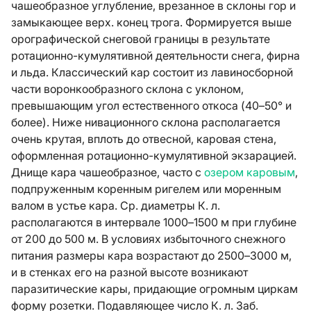
чашеобразное углубление, врезанное в склоны гор и
замыкающее верх. конец трога. Формируется выше
орографической снеговой границы в результате
ротационно-кумулятивной деятельности снега, фирна
и льда. Классический кар состоит из лавиносборной
части воронкообразного склона с уклоном,
превышающим угол естественного откоса (40–50° и
более). Ниже нивационного склона располагается
очень крутая, вплоть до отвесной, каровая стена,
оформленная ротационно-кумулятивной экзарацией.
Днище кара чашеобразное, часто с
озером каровым
,
подпруженным коренным ригелем или моренным
валом в устье кара. Ср. диаметры К. л.
располагаются в интервале 1000–1500 м при глубине
от 200 до 500 м. В условиях избыточного снежного
питания размеры кара возрастают до 2500–3000 м,
и в стенках его на разной высоте возникают
паразитические кары, придающие огромным циркам
форму розетки. Подавляющее число К. л. Заб.