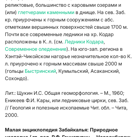
реликтовые, большинство с каровыми озерами и
(или)
глетчерами каменными
в днище. На сев. Заб.
кр. приурочены к горным сооружениям с абс.
отметками вершинных поверхностей свыше 1700 м.
Почти все современные ледники на хр. Кодар
расположены в К. л. (см.
Ледники Кодара
,
Современное оледенение
). На юго-зап. региона в
Хэнтэй-Чикойском нагорье незначительное кол-во К.
л. приурочено к горным массивам свыше 2000 м
(гольцы
Быстринский
, Кумыльский, Асаканский,
Сохондо).
Лит.:
Щукин И.С. Общая геоморфология. – М., 1960;
Еникеев Ф.И. Кары, или ледниковые цирки, сев. Заб.
// Геология и полезные ископаемые Чит. обл. – Чита,
2000.
Малая энциклопедия Забайкалья: Природное