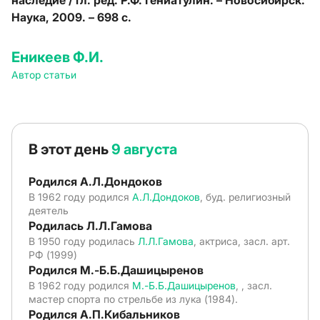
наследие / гл. ред. Р.Ф. Гениатулин. – Новосибирск:
Наука, 2009. – 698 с.
Еникеев Ф.И.
Автор статьи
В этот день
9 августа
Родился А.Л.Дондоков
В 1962 году родился
А.Л.Дондоков
, буд. религиозный
деятель
Родилась Л.Л.Гамова
В 1950 году родилась
Л.Л.Гамова
, актриса, засл. арт.
РФ (1999)
Родился М.-Б.Б.Дашицыренов
В 1962 году родился
М.-Б.Б.Дашицыренов
, , засл.
мастер спорта по стрельбе из лука (1984).
Родился А.П.Кибальников