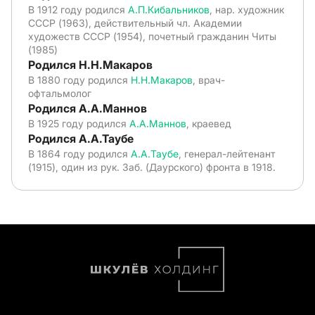
В 1912 году родился
А.П.Кибальников
, нар. художник
СССР (1963), действительный чл. Академии
художеств СССР (1954), почетный гражданин Читы
(1985)
Родился Н.Н.Макаров
В 1880 году родился
Н.Н.Макаров
, врач-
офтальмолог
Родился А.А.Маннов
В 1925 году родился
А.А.Маннов
, краевед
Родился А.А.Таубе
В 1864 году родился
А.А.Таубе
, генерал-лейтенант
(1915), один из рук. Заб. (Даурского) фронта в 1918.