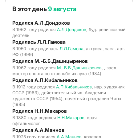
В этот день
9 августа
Родился А.Л.Дондоков
В 1962 году родился
А.Л.Дондоков
, буд. религиозный
деятель
Родилась Л.Л.Гамова
В 1950 году родилась
Л.Л.Гамова
, актриса, засл. арт.
РФ (1999)
Родился М.-Б.Б.Дашицыренов
В 1962 году родился
М.-Б.Б.Дашицыренов
, , засл.
мастер спорта по стрельбе из лука (1984).
Родился А.П.Кибальников
В 1912 году родился
А.П.Кибальников
, нар. художник
СССР (1963), действительный чл. Академии
художеств СССР (1954), почетный гражданин Читы
(1985)
Родился Н.Н.Макаров
В 1880 году родился
Н.Н.Макаров
, врач-
офтальмолог
Родился А.А.Маннов
В 1925 году родился
А.А.Маннов
, краевед