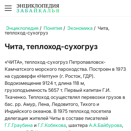
Энциклопедия
/
Понятия
/
Экономика
/
Чита,
теплоход-сухогруз
Чита, теплоход-сухогруз
«ЧИТА», теплоход-сухогруз Петропавловск-
Камчатского морского пароходства. Построен в 1973
на судоверфи «Нептун» (г. Росток, ГДР).
Водоизмещение 9124 т, длина 118 м,
грузоподъемность 5657 т. Первый капитан Г.И.
Ткаченко. Теплоход осуществлял перевозки грузов в
бас. рр. Амур, Лена, Ледовитого, Тихого и
Индийского океанов. В 1975 теплоход посетила
делегация жителей Читы в составе писателей
Г.Г.Граубина
и
Г.Г.Кобякова
, шахтера
А.А.Байбурова
,