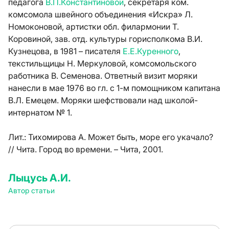
педагога
В.П.Константиновой
, секретаря ком.
комсомола швейного объединения «Искра» Л.
Номоконовой, артистки обл. филармонии Т.
Коровиной, зав. отд. культуры горисполкома В.И.
Кузнецова, в 1981 – писателя
Е.Е.Куренного
,
текстильщицы Н. Меркуловой, комсомольского
работника В. Семенова. Ответный визит моряки
нанесли в мае 1976 во гл. с 1-м помощником капитана
В.Л. Емецем. Моряки шефствовали над школой-
интернатом № 1.
Лит.:
Тихомирова А. Может быть, море его укачало?
// Чита. Город во времени. – Чита, 2001.
Лыцусь А.И.
Автор статьи