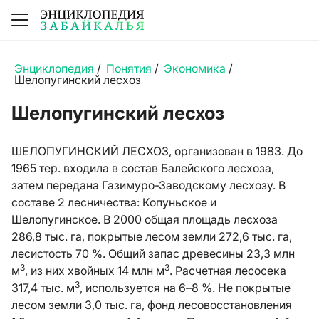
Энциклопедия
/
Понятия
/
Экономика
/
Шелопугинский лесхоз
Шелопугинский лесхоз
ШЕЛОПУГИНСКИЙ ЛЕСХОЗ, организован в 1983. До
1965 тер. входила в состав Балейского лесхоза,
затем передана Газимуро-Заводскому лесхозу. В
составе 2 лесничества: Копуньское и
Шелопугинское. В 2000 общая площадь лесхоза
286,8 тыс. га, покрытые лесом земли 272,6 тыс. га,
лесистость 70 %. Общий запас древесины 23,3 млн
3
3
м
, из них хвойных 14 млн м
. Расчетная лесосека
3
317,4 тыс. м
, используется на 6–8 %. Не покрытые
лесом земли 3,0 тыс. га, фонд лесовосстановления