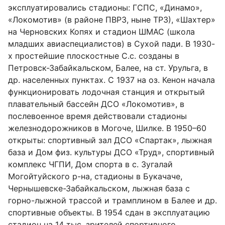
эксплуатировались стадионы: ГСПС, «Динамо»,
«Локомотив» (в районе ПВРЗ, ныне ТРЗ), «Шахтер»
на Черновских Копях и стадион ШМАС (школа
младших авиаспециалистов) в Сухой пади. В 1930-
х простейшие плоскостные С.с. созданы в
Петровск-Забайкальском, Балее, на ст. Урульга, в
др. населенных пунктах. С 1937 на оз. Кенон начала
функционировать лодочная станция и открытый
плавательный бассейн ДСО «Локомотив», в
послевоенное время действовали стадионы
железнодорожников в Могоче, Шилке. В 1950–60
открыты: спортивный зал ДСО «Спартак», лыжная
база и Дом физ. культуры ДСО «Труд», спортивный
комплекс ЧГПИ, Дом спорта в с. Зугалай
Могойтуйского р-на, стадионы в Букачаче,
Чернышевске-Забайкальском, лыжная база с
горно-лыжной трассой и трамплином в Балее и др.
спортивные объекты. В 1954 сдан в эксплуатацию
стадион на 14 тыс. зрителей спортивного