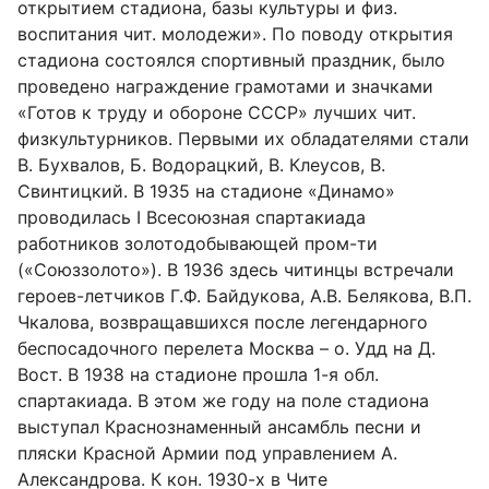
открытием стадиона, базы культуры и физ.
воспитания чит. молодежи». По поводу открытия
стадиона состоялся спортивный праздник, было
проведено награждение грамотами и значками
«Готов к труду и обороне СССР» лучших чит.
физкультурников. Первыми их обладателями стали
В. Бухвалов, Б. Водорацкий, В. Клеусов, В.
Свинтицкий. В 1935 на стадионе «Динамо»
проводилась I Всесоюзная спартакиада
работников золотодобывающей пром-ти
(«Союззолото»). В 1936 здесь читинцы встречали
героев-летчиков Г.Ф. Байдукова, А.В. Белякова, В.П.
Чкалова, возвращавшихся после легендарного
беспосадочного перелета Москва – о. Удд на Д.
Вост. В 1938 на стадионе прошла 1-я обл.
спартакиада. В этом же году на поле стадиона
выступал Краснознаменный ансамбль песни и
пляски Красной Армии под управлением А.
Александрова. К кон. 1930-х в Чите