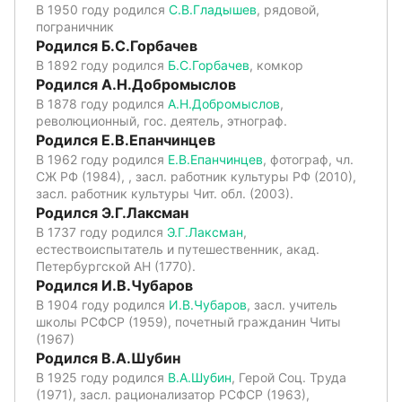
В 1950 году родился
С.В.Гладышев
, рядовой,
пограничник
Родился Б.С.Горбачев
В 1892 году родился
Б.С.Горбачев
, комкор
Родился А.Н.Добромыслов
В 1878 году родился
А.Н.Добромыслов
,
революционный, гос. деятель, этнограф.
Родился Е.В.Епанчинцев
В 1962 году родился
Е.В.Епанчинцев
, фотограф, чл.
СЖ РФ (1984), , засл. работник культуры РФ (2010),
засл. работник культуры Чит. обл. (2003).
Родился Э.Г.Лаксман
В 1737 году родился
Э.Г.Лаксман
,
естествоиспытатель и путешественник, акад.
Петербургской АН (1770).
Родился И.В.Чубаров
В 1904 году родился
И.В.Чубаров
, засл. учитель
школы РСФСР (1959), почетный гражданин Читы
(1967)
Родился В.А.Шубин
В 1925 году родился
В.А.Шубин
, Герой Соц. Труда
(1971), засл. рационализатор РСФСР (1963),