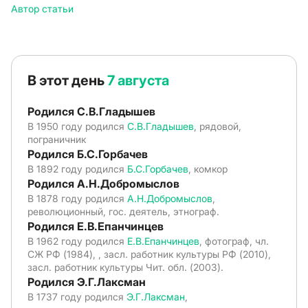
Автор статьи
В этот день
7 августа
Родился С.В.Гладышев
В 1950 году родился
С.В.Гладышев
, рядовой,
пограничник
Родился Б.С.Горбачев
В 1892 году родился
Б.С.Горбачев
, комкор
Родился А.Н.Добромыслов
В 1878 году родился
А.Н.Добромыслов
,
революционный, гос. деятель, этнограф.
Родился Е.В.Епанчинцев
В 1962 году родился
Е.В.Епанчинцев
, фотограф, чл.
СЖ РФ (1984), , засл. работник культуры РФ (2010),
засл. работник культуры Чит. обл. (2003).
Родился Э.Г.Лаксман
В 1737 году родился
Э.Г.Лаксман
,