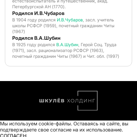
естествоиспытатель и путешественник, акад.
Петербургской АН (1770).
Родился И.В.Чубаров
В 1904 году родился
И.В.Чубаров
, засл. учитель
школы РСФСР (1959), почетный гражданин Читы
(1967)
Родился В.А.Шубин
В 1925 году родился
В.А.Шубин
, Герой Соц. Труда
(1971), засл. рационализатор РСФСР (1963),
почетный гражданин Читы (1967) и Чит. обл. (1997)
Мы используем cookie-файлы. Оставаясь на сайте, вы
подтверждаете свое
согласие на их использование
.
СОГЛАСЕН