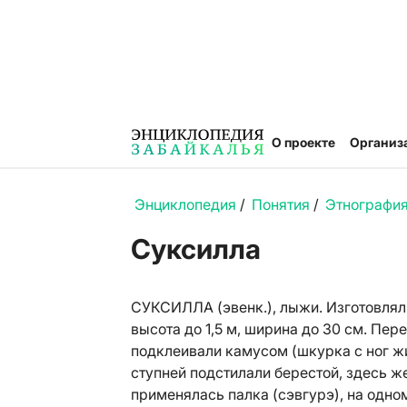
О проекте
Организ
Энциклопедия
/
Понятия
/
Этнография
Суксилла
СУКСИЛЛА (эвенк.), лыжи. Изготовляли
высота до 1,5 м, ширина до 30 см. Пе
подклеивали камусом (шкурка с ног жи
ступней подстилали берестой, здесь ж
применялась палка (сэвгурэ), на одном