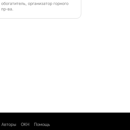
обогатитель, организатор горного
пр-ва.
Авторы
ОКН
Помощь