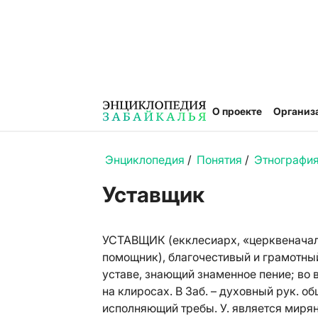
О проекте
Организ
Энциклопедия
/
Понятия
/
Этнография
Уставщик
УСТАВЩИК (екклесиарх, «церквеначальн
помощник), благочестивый и грамотн
уставе, знающий знаменное пение; во
на клиросах. В Заб. – духовный рук. 
исполняющий требы. У. является мирян