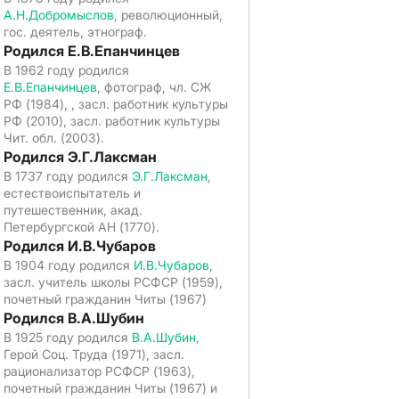
А.Н.Добромыслов
, революционный,
гос. деятель, этнограф.
Родился Е.В.Епанчинцев
В 1962 году родился
Е.В.Епанчинцев
, фотограф, чл. СЖ
РФ (1984), , засл. работник культуры
РФ (2010), засл. работник культуры
Чит. обл. (2003).
Родился Э.Г.Лаксман
В 1737 году родился
Э.Г.Лаксман
,
естествоиспытатель и
путешественник, акад.
Петербургской АН (1770).
Родился И.В.Чубаров
В 1904 году родился
И.В.Чубаров
,
засл. учитель школы РСФСР (1959),
почетный гражданин Читы (1967)
Родился В.А.Шубин
В 1925 году родился
В.А.Шубин
,
Герой Соц. Труда (1971), засл.
рационализатор РСФСР (1963),
почетный гражданин Читы (1967) и