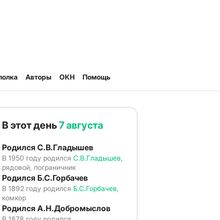
полка
Авторы
ОКН
Помощь
В этот день
7 августа
Родился С.В.Гладышев
В 1950 году родился
С.В.Гладышев
,
рядовой, пограничник
Родился Б.С.Горбачев
В 1892 году родился
Б.С.Горбачев
,
комкор
Родился А.Н.Добромыслов
В 1878 году родился