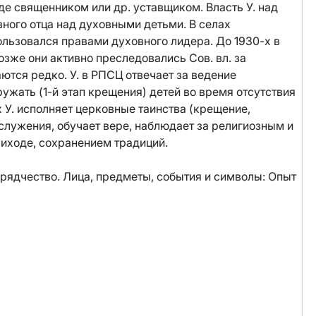
е священником или др. уставщиком. Власть У. над
ного отца над духовными детьми. В селах
льзовался правами духовного лидера. До 1930-х в
озже они активно преследовались Сов. вл. за
тся редко. У. в РПСЦ отвечает за ведение
ужать (1-й этап крещения) детей во время отсутствия
 У. исполняет церковные таинства (крещение,
ослужения, обучает вере, наблюдает за религиозным и
иходе, сохранением традиций.
брядчество. Лица, предметы, события и символы: Опыт