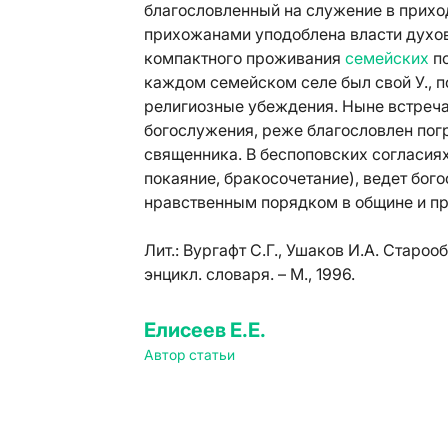
благословленный на служение в приход
прихожанами уподоблена власти духов
компактного проживания
семейских
по
каждом семейском селе был свой У., п
религиозные убеждения. Ныне встречаю
богослужения, реже благословлен погр
священника. В беспоповских согласиях
покаяние, бракосочетание), ведет бог
нравственным порядком в общине и пр
Лит.:
Вургафт С.Г., Ушаков И.А. Староо
энцикл. словаря. – М., 1996.
Елисеев Е.Е.
Автор статьи