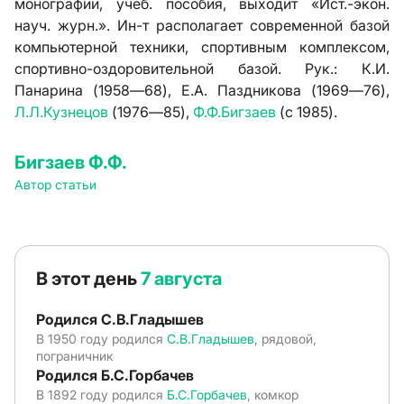
монографии, учеб. пособия, выходит «Ист.-экон.
науч. журн.». Ин-т располагает современной базой
компьютерной техники, спортивным комплексом,
спортивно-оздоровительной базой. Рук.: К.И.
Панарина (1958—68), Е.А. Паздникова (1969—76),
Л.Л.Кузнецов
(1976—85),
Ф.Ф.Бигзаев
(с 1985).
Бигзаев Ф.Ф.
Автор статьи
В этот день
7 августа
Родился С.В.Гладышев
В 1950 году родился
С.В.Гладышев
, рядовой,
пограничник
Родился Б.С.Горбачев
В 1892 году родился
Б.С.Горбачев
, комкор