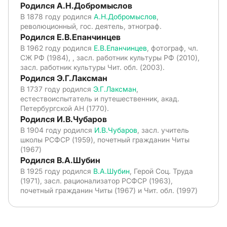
Родился А.Н.Добромыслов
В 1878 году родился
А.Н.Добромыслов
,
революционный, гос. деятель, этнограф.
Родился Е.В.Епанчинцев
В 1962 году родился
Е.В.Епанчинцев
, фотограф, чл.
СЖ РФ (1984), , засл. работник культуры РФ (2010),
засл. работник культуры Чит. обл. (2003).
Родился Э.Г.Лаксман
В 1737 году родился
Э.Г.Лаксман
,
естествоиспытатель и путешественник, акад.
Петербургской АН (1770).
Родился И.В.Чубаров
В 1904 году родился
И.В.Чубаров
, засл. учитель
школы РСФСР (1959), почетный гражданин Читы
(1967)
Родился В.А.Шубин
В 1925 году родился
В.А.Шубин
, Герой Соц. Труда
(1971), засл. рационализатор РСФСР (1963),
почетный гражданин Читы (1967) и Чит. обл. (1997)