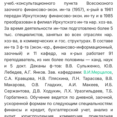
учеб.-консультационного пункта Всесоюзного
заочного финансово-экон. ин-та (1957), к-рый в 1961
передан Иркутскому финансово-экон. ин-ту и в 1985
преобразован в филиал Иркутского ин-та нар. хоз-ва.
За время деятельности ин-том подготовлено более 5
тыс. специалистов, занятых во всех отраслях нар.
хоз-ва, в коммерческих и гос. структурах. В составе
ин-та 3 ф-та (экон.-юр., финансово-информационный,
заочный) и 11 кафедр, на к-рых работает 91
преподаватель, из них более половины — канд. наук
и 5 докт. Деканы ф-тов: В.В. Сульженко, Ю.В.
Лебедев, А.Г. Янков. Зав. кафедрами:
В.И.Мерцалов
,
С.А. Кравцова, Н.В. Пляскина, Л.Н. Тарасова, В.В.
Макарова, О.В. Гладких, А.И. Макеев, И.Б.
Сержантова, Д.В. Ходукин, Л.Х. Уразгильдеев, Т.Б.
Горбатенко. Обучение ведется по дневной, заочной,
ускоренной формам по следующим специальностям:
финансы и кредит, бухгалтерский учет, анализ и
аудит, юриспруденция, коммерция, прикладная