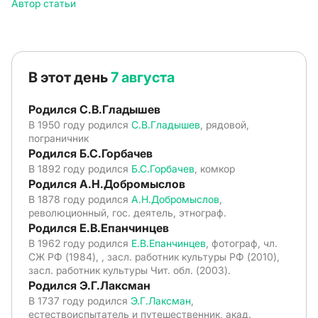
Автор статьи
В этот день
7 августа
Родился С.В.Гладышев
В 1950 году родился
С.В.Гладышев
, рядовой,
пограничник
Родился Б.С.Горбачев
В 1892 году родился
Б.С.Горбачев
, комкор
Родился А.Н.Добромыслов
В 1878 году родился
А.Н.Добромыслов
,
революционный, гос. деятель, этнограф.
Родился Е.В.Епанчинцев
В 1962 году родился
Е.В.Епанчинцев
, фотограф, чл.
СЖ РФ (1984), , засл. работник культуры РФ (2010),
засл. работник культуры Чит. обл. (2003).
Родился Э.Г.Лаксман
В 1737 году родился
Э.Г.Лаксман
,
естествоиспытатель и путешественник, акад.