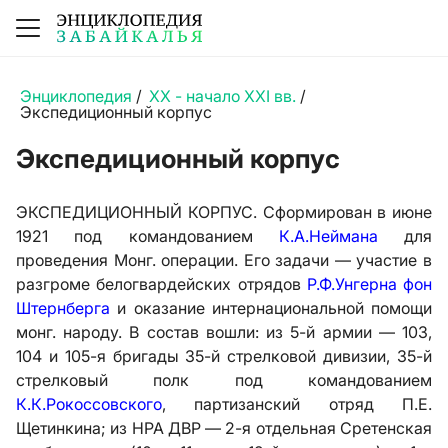
Энциклопедия
/
XX - начало XXI вв.
/
Экспедиционный корпус
Экспедиционный корпус
ЭКСПЕДИЦИОННЫЙ КОРПУС. Сформирован в июне
1921 под командованием
К.А.Неймана
для
проведения Монг. операции. Его задачи — участие в
разгроме белогвардейских отрядов
Р.Ф.Унгерна фон
Штернберга
и оказание интернациональной помощи
монг. народу. В состав вошли: из 5-й армии — 103,
104 и 105-я бригады 35-й стрелковой дивизии, 35-й
стрелковый полк под командованием
К.К.Рокоссовского
, партизанский отряд П.Е.
Щетинкина; из НРА ДВР — 2-я отдельная Сретенская