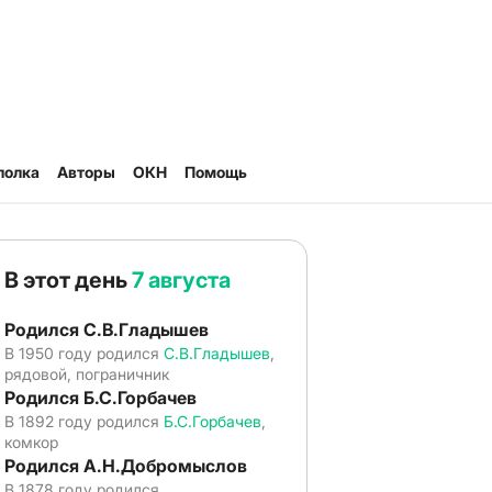
полка
Авторы
ОКН
Помощь
В этот день
7 августа
Родился С.В.Гладышев
В 1950 году родился
С.В.Гладышев
,
рядовой, пограничник
Родился Б.С.Горбачев
В 1892 году родился
Б.С.Горбачев
,
комкор
Родился А.Н.Добромыслов
В 1878 году родился