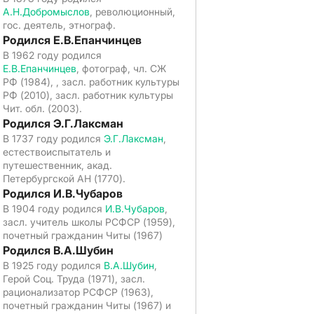
А.Н.Добромыслов
, революционный,
гос. деятель, этнограф.
Родился Е.В.Епанчинцев
В 1962 году родился
Е.В.Епанчинцев
, фотограф, чл. СЖ
РФ (1984), , засл. работник культуры
РФ (2010), засл. работник культуры
Чит. обл. (2003).
Родился Э.Г.Лаксман
В 1737 году родился
Э.Г.Лаксман
,
естествоиспытатель и
путешественник, акад.
Петербургской АН (1770).
Родился И.В.Чубаров
В 1904 году родился
И.В.Чубаров
,
засл. учитель школы РСФСР (1959),
почетный гражданин Читы (1967)
Родился В.А.Шубин
В 1925 году родился
В.А.Шубин
,
Герой Соц. Труда (1971), засл.
рационализатор РСФСР (1963),
почетный гражданин Читы (1967) и