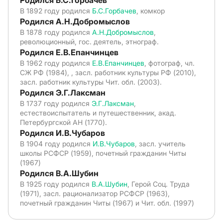
Родился Б.С.Горбачев
В 1892 году родился
Б.С.Горбачев
, комкор
Родился А.Н.Добромыслов
В 1878 году родился
А.Н.Добромыслов
,
революционный, гос. деятель, этнограф.
Родился Е.В.Епанчинцев
В 1962 году родился
Е.В.Епанчинцев
, фотограф, чл.
СЖ РФ (1984), , засл. работник культуры РФ (2010),
засл. работник культуры Чит. обл. (2003).
Родился Э.Г.Лаксман
В 1737 году родился
Э.Г.Лаксман
,
естествоиспытатель и путешественник, акад.
Петербургской АН (1770).
Родился И.В.Чубаров
В 1904 году родился
И.В.Чубаров
, засл. учитель
школы РСФСР (1959), почетный гражданин Читы
(1967)
Родился В.А.Шубин
В 1925 году родился
В.А.Шубин
, Герой Соц. Труда
(1971), засл. рационализатор РСФСР (1963),
почетный гражданин Читы (1967) и Чит. обл. (1997)