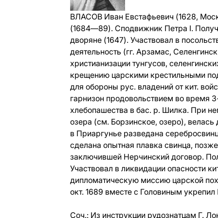
ВЛАСОВ Иван Евстафьевич (1628, Моск
(1684—89). Сподвижник Петра I. Получ
дворяне (1647). Участвовал в посольст
деятельность (гг. Арзамас, Селенгинск
христианизации тунгусов, селенгинских
крещению царскими крестильными под
для обороны рус. владений от кит. вой
гарнизон продовольствием во время 3-
хлебопашества в бас. р. Шилка. При н
озера (см.
Борзинское
, озеро), велас
в Приаргунье разведана серебросвинц
сделана опытная плавка свинца, позже
заключившей
Нерчинский договор
. По
Участвовал в ликвидации опасности кит
дипломатическую миссию царской похв
окт. 1689 вместе с Головиным укрепил
Соч.:
Из инструкции рудознатцам Г. Лон