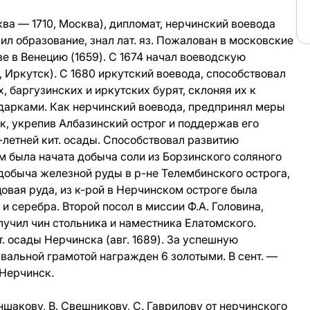
ва — 1710, Москва), дипломат, нерчинский воевода
ил образование, знал лат. яз. Пожалован в московские
ве в Венецию (1659). С 1674 начал воеводскую
, Иркутск). С 1680 иркутский воевода, способствовал
, баргузинских и иркутских бурят, склоняя их к
арками. Как нерчинский воевода, предпринял меры
ск, укрепив Албазинский острог и поддержав его
летней кит. осады. Способствовал развитию
ем была начата добыча соли из Борзинского соляного
ь добыча железной руды в р-не Телембинского острога,
овая руда, из к-рой в Нерчинском остроге была
 и серебра. Второй посол в миссии
Ф.А. Головина
,
лучил чин стольника и наместника Елатомского.
. осады Нерчинска (авг. 1689). За успешную
альной грамотой награжден 6 золотыми. В сент. —
 Нерчинск.
шакову, В. Свешникову, С. Гаврилову от нерчинского