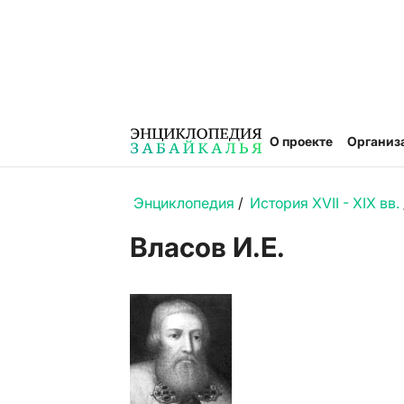
О проекте
Организ
Энциклопедия
/
История XVII - XIX вв.
Власов И.Е.