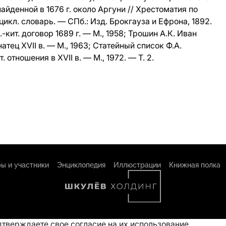
айденной в 1676 г. около Аргуни // Хрестоматия по
икл. словарь. — СПб.: Изд. Брокгауза и Ефрона, 1892.
.-кит. договор 1689 г. — М., 1958; Трошин А.К. Иван
ец XVII в. — М., 1963; Статейный список Ф.А.
т. отношения в XVII в. — М., 1972. — Т. 2.
ы и участники
Энциклопедия
Иллюстрации
Книжная полка
одтверждаете свое
согласие на их использование
.