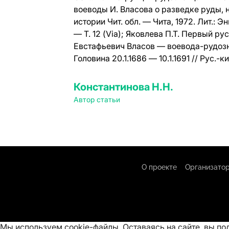
воеводы И. Власова о разведке руды, н
истории Чит. обл. — Чита, 1972.
Лит.:
Энц
— Т. 12 (Via); Яковлева П.Т. Первый рус
Евстафьевич Власов — воевода-рудознат
Головина 20.1.1686 — 10.1.1691 // Рус.-ки
Константинова Н.Н.
Автор статьи
О проекте
Организатор
Мы используем cookie-файлы. Оставаясь на сайте, вы п