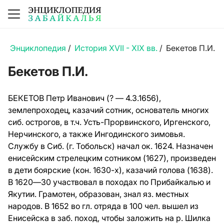
Энциклопедия
/
История XVII - XIX вв.
/
Бекетов П.И.
Бекетов П.И.
БЕКЕТОВ Петр Иванович (? — 4.3.1656),
землепроходец, казачий сотник, основатель многих
сиб. острогов, в т.ч. Усть-Прорвинского, Иргенского,
Нерчинского, а также Ингодинского зимовья.
Службу в Сиб. (г. Тобольск) начал ок. 1624. Назначен
енисейским стрелецким сотником (1627), произведен
в дети боярские (кон. 1630-х), казачий голова (1638).
В 1620—30 участвовал в походах по Прибайкалью и
Якутии. Грамотен, образован, знал яз. местных
народов. В 1652 во гл. отряда в 100 чел. вышел из
Енисейска в заб. поход, чтобы заложить на р. Шилка