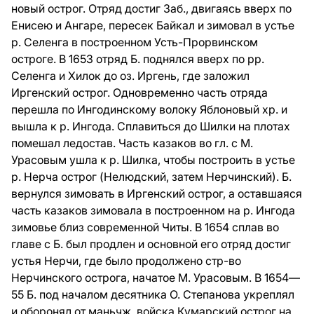
новый острог. Отряд достиг Заб., двигаясь вверх по
Енисею и Ангаре, пересек Байкал и зимовал в устье
р. Селенга в построенном Усть-Прорвинском
остроге. В 1653 отряд Б. поднялся вверх по pp.
Селенга и Хилок до оз. Иргень, где заложил
Иргенский острог. Одновременно часть отряда
перешла по Ингодинскому волоку Яблоновый хр. и
вышла к р. Ингода. Сплавиться до Шилки на плотах
помешал ледостав. Часть казаков во гл. с М.
Урасовым ушла к р. Шилка, чтобы построить в устье
р. Нерча острог (Нелюдский, затем Нерчинский). Б.
вернулся зимовать в Иргенский острог, а оставшаяся
часть казаков зимовала в построенном на р. Ингода
зимовье близ современной Читы. В 1654 сплав во
главе с Б. был продлен и основной его отряд достиг
устья Нерчи, где было продолжено стр-во
Нерчинского острога, начатое М. Урасовым. В 1654—
55 Б. под началом десятника О. Степанова укреплял
и оборонял от маньчж. войска Кумарский острог на