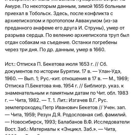
Амуре. По некоторым данным, зимой 1655 больным
приехал в Тобольск. Здесь, после конфликта с
архиепископом и протопопом Аввакумом (из-за
преданного анафеме его друга И. Струны), умер от
разрыва сердца. По велению архиепископа труп был
отдан собакам на съедение. Останки погребены
через три дня. По др. данным, умер в 1660.
Ист.:
Отписка П. Бекетова июля 1653 г. // Сб.
документов по истории Бурятии. 17 в. — Улан-Удэ,
1960. — Вып. 1; Рус.-кит. отношения в 17 в. — М., 1969;
Отписка П.Бекетова янв. 1954 г. // Библиогр. указ. к
знаменательным и памятным датам по Чит. обл. 1983
г. — Чита, 1982. — Т. 1.
Лит.:
Изгачев В.Г. Рус.
землепроходец Петр Иванович Бекетов // Учен. зап.
— Чита, 1959; Резун Д.Я. Родословная сиб. фамилий.
— Новосибирск, 1993; Балабанов В.Ф. Исследователи
Вост. Заб.: Материалы к «Энцикл. Заб.». — Чита,