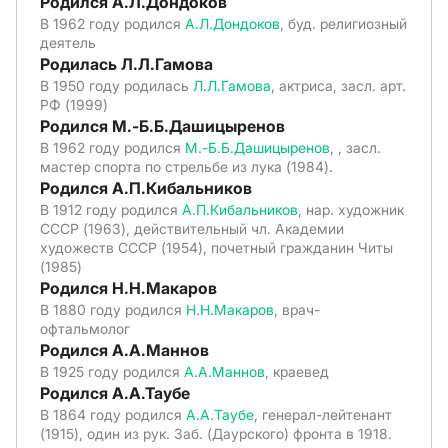
Родился А.Л.Дондоков
В 1962 году родился
А.Л.Дондоков
, буд. религиозный
деятель
Родилась Л.Л.Гамова
В 1950 году родилась
Л.Л.Гамова
, актриса, засл. арт.
РФ (1999)
Родился М.-Б.Б.Дашицыренов
В 1962 году родился
М.-Б.Б.Дашицыренов
, , засл.
мастер спорта по стрельбе из лука (1984).
Родился А.П.Кибальников
В 1912 году родился
А.П.Кибальников
, нар. художник
СССР (1963), действительный чл. Академии
художеств СССР (1954), почетный гражданин Читы
(1985)
Родился Н.Н.Макаров
В 1880 году родился
Н.Н.Макаров
, врач-
офтальмолог
Родился А.А.Маннов
В 1925 году родился
А.А.Маннов
, краевед
Родился А.А.Таубе
В 1864 году родился
А.А.Таубе
, генерал-лейтенант
(1915), один из рук. Заб. (Даурского) фронта в 1918.