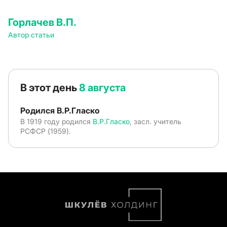
Горлачев В.П.
Автор статьи
В этот день
8 августа
Родился В.Р.Гласко
В 1919 году родился
В.Р.Гласко
, засл. учитель
РСФСР (1959).