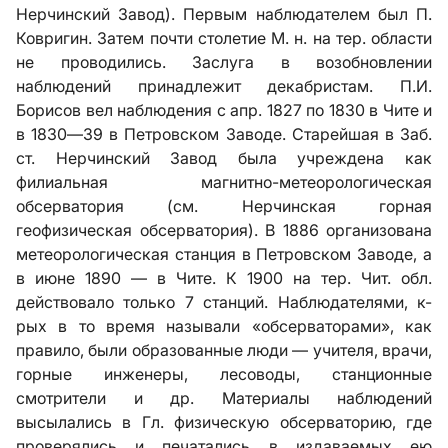
Нерчинский Завод). Первым наблюдателем был П.
Ковригин. Затем почти столетие М. н. на тер. области
не проводились. Заслуга в возобновлении
наблюдений принадлежит декабристам. П.И.
Борисов вел наблюдения с апр. 1827 по 1830 в Чите и
в 1830—39 в Петровском Заводе. Старейшая в Заб.
ст. Нерчинский Завод была учреждена как
филиальная магнитно-метеорологическая
обсерватория (см.
Нерчинская горная
геофизическая обсерватория
). В 1886 организована
метеорологическая станция в Петровском Заводе, а
в июне 1890 — в Чите. К 1900 на тер. Чит. обл.
действовало только 7 станций. Наблюдателями, к-
рых в то время называли «обсерваторами», как
правило, были образованные люди — учителя, врачи,
горные инженеры, лесоводы, станционные
смотрители и др. Материалы наблюдений
высылались в Гл. физическую обсерваторию, где
проверялись и печатались в издаваемых ею