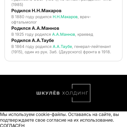
(1985)
Родился Н.Н.Макаров
В 1880 году родился
Н.Н.Макаров
, врач-
офтальмолог
Родился А.А.Маннов
В 1925 году родился
А.А.Маннов
, краевед
Родился А.А.Таубе
В 1864 году родился
А.А.Таубе
, генерал-лейтенант
(1915), один из рук. Заб. (Даурского) фронта в 1918.
Мы используем cookie-файлы. Оставаясь на сайте, вы
подтверждаете свое
согласие на их использование
.
СОГЛАСЕН