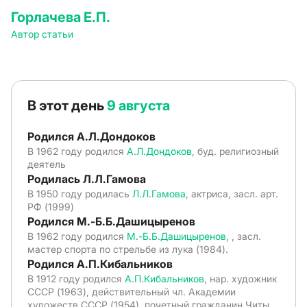
Горлачева Е.П.
Автор статьи
В этот день
9 августа
Родился А.Л.Дондоков
В 1962 году родился
А.Л.Дондоков
, буд. религиозный
деятель
Родилась Л.Л.Гамова
В 1950 году родилась
Л.Л.Гамова
, актриса, засл. арт.
РФ (1999)
Родился М.-Б.Б.Дашицыренов
В 1962 году родился
М.-Б.Б.Дашицыренов
, , засл.
мастер спорта по стрельбе из лука (1984).
Родился А.П.Кибальников
В 1912 году родился
А.П.Кибальников
, нар. художник
СССР (1963), действительный чл. Академии
художеств СССР (1954), почетный гражданин Читы