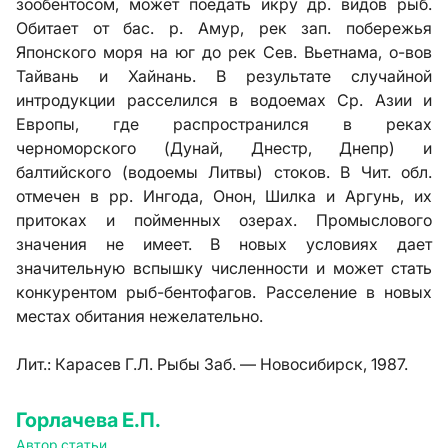
зообентосом, может поедать икру др. видов рыб.
Обитает от бас. р. Амур, рек зап. побережья
Японского моря на юг до рек Сев. Вьетнама, о-вов
Тайвань и Хайнань. В результате случайной
интродукции расселился в водоемах Ср. Азии и
Европы, где распространился в реках
черноморского (Дунай, Днестр, Днепр) и
балтийского (водоемы Литвы) стоков. В Чит. обл.
отмечен в рр. Ингода, Онон, Шилка и Аргунь, их
притоках и пойменных озерах. Промыслового
значения не имеет. В новых условиях дает
значительную вспышку численности и может стать
конкурентом рыб-бентофагов. Расселение в новых
местах обитания нежелательно.
Лит.:
Карасев Г.Л. Рыбы Заб. — Новосибирск, 1987.
Горлачева Е.П.
Автор статьи