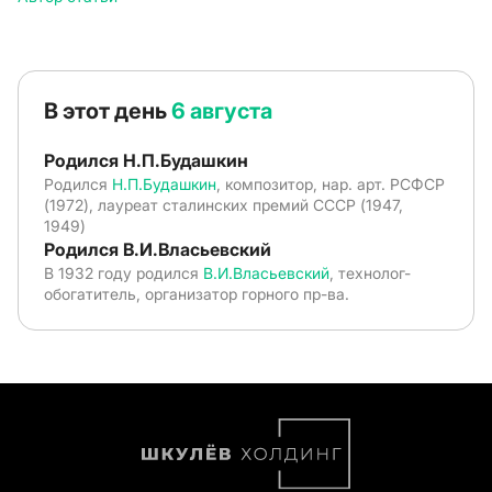
В этот день
6 августа
Родился Н.П.Будашкин
Родился
Н.П.Будашкин
, композитор, нар. арт. РСФСР
(1972), лауреат сталинских премий СССР (1947,
1949)
Родился В.И.Власьевский
В 1932 году родился
В.И.Власьевский
, технолог-
обогатитель, организатор горного пр-ва.