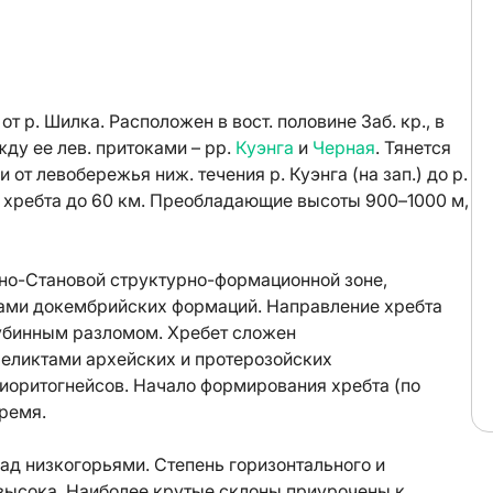
р. Шилка. Расположен в вост. половине Заб. кр., в
жду ее лев. притоками – рр.
Куэнга
и
Черная
. Тянется
и от левобережья ниж. течения р. Куэнга (на зап.) до р.
 хребта до 60 км. Преобладающие высоты 900–1000 м,
дно-Становой структурно-формационной зоне,
ами докембрийских формаций. Направление хребта
убинным разломом. Хребет сложен
еликтами архейских и протерозойских
диоритогнейсов. Начало формирования хребта (по
ремя.
ад низкогорьями. Степень горизонтального и
высока. Наиболее крутые склоны приурочены к