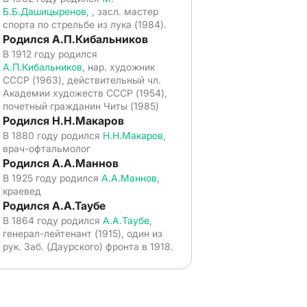
Б.Б.Дашицыренов
, , засл. мастер
спорта по стрельбе из лука (1984).
Родился А.П.Кибальников
В 1912 году родился
А.П.Кибальников
, нар. художник
СССР (1963), действительный чл.
Академии художеств СССР (1954),
почетный гражданин Читы (1985)
Родился Н.Н.Макаров
В 1880 году родился
Н.Н.Макаров
,
врач-офтальмолог
Родился А.А.Маннов
В 1925 году родился
А.А.Маннов
,
краевед
Родился А.А.Таубе
В 1864 году родился
А.А.Таубе
,
генерал-лейтенант (1915), один из
рук. Заб. (Даурского) фронта в 1918.