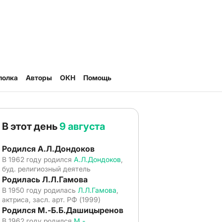
полка
Авторы
ОКН
Помощь
В этот день
9 августа
Родился А.Л.Дондоков
В 1962 году родился
А.Л.Дондоков
,
буд. религиозный деятель
Родилась Л.Л.Гамова
В 1950 году родилась
Л.Л.Гамова
,
актриса, засл. арт. РФ (1999)
Родился М.-Б.Б.Дашицыренов
В 1962 году родился
М.-