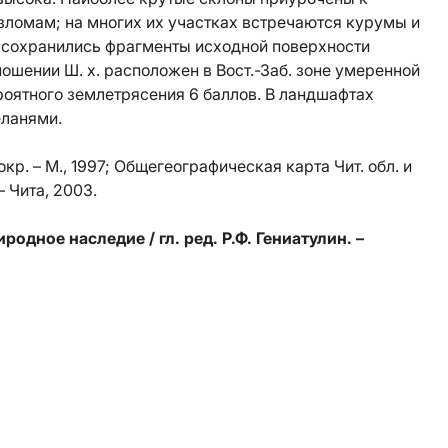
зломам; на многих их участках встречаются курумы и
 сохранились фрагменты исходной поверхности
ошении Ш. х. расположен в Вост.-Заб. зоне умеренной
роятного землетрясения 6 баллов. В ландшафтах
еланями.
 окр. – М., 1997; Общегеографическая карта Чит. обл. и
 – Чита, 2003.
одное наследие / гл. ред. Р.Ф. Гениатулин. –