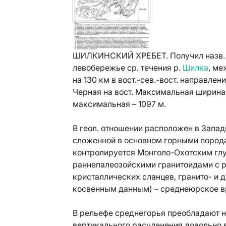
ШИЛКИНСКИЙ ХРЕБЕТ. Получил назв. от 
левобережье ср. течения р.
Шилка
, ме
на 130 км в вост.-сев.-вост. направлени
Черная на вост. Максимальная ширина
максимальная – 1097 м.
В геол. отношении расположен в Запа
сложенной в основном горными пород
контролируется Монголо-Охотским гл
раннепалеозойскими гранитоидами с р
кристаллических сланцев, гранито- и 
косвенным данным) – среднеюрское в
В рельефе среднегорья преобладают н
вертикального расчленения довольно 