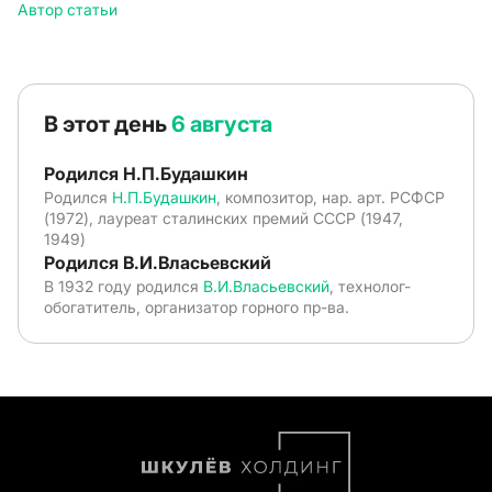
Автор статьи
В этот день
6 августа
Родился Н.П.Будашкин
Родился
Н.П.Будашкин
, композитор, нар. арт. РСФСР
(1972), лауреат сталинских премий СССР (1947,
1949)
Родился В.И.Власьевский
В 1932 году родился
В.И.Власьевский
, технолог-
обогатитель, организатор горного пр-ва.