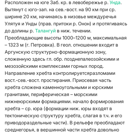
Расположен на юге Заб. кр. в левобережье р.
Унда
.
Вытянут с юго-зап. на сев.-вост. на 90 км при ср.
ширине 20 км, начинаясь в низовье междуречья
Улятуя и Унды (прав. притоки р. Онон) и протягиваясь
до долины р.
Талангуй
в ниж. течении.
Преобладающие высоты 1000–1200 м, максимальная
– 1323 м (г. Петровка). В геол. отношении входит в
Аргунскую структурно-формационную зону,
сложенную здесь гл. обр. позднепалеозойскими и
мезозойскими комплексами горных пород.
Направление хребта контролируетсяразломами
вост.-сев.-вост. простирания. Приосевая часть
хребта сложена каменноугольными и юрскими
гранитами, периферическая – морскими
нижнеюрскими формациями. начало формирования
хребта – ср. юра (формации ниж. юры входят в
тектоническую структуру хребта, слагая в т.ч. и его
приводораздельные части). В рельефе преобладают
среднегорья, в вершинной части хребта довольно