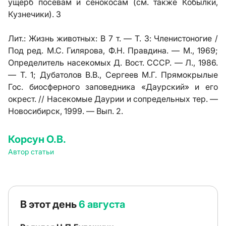
ущерб посевам и сенокосам (см. также Кобылки,
Кузнечики). 3
Лит.:
Жизнь животных: В 7 т. — Т. 3: Членистоногие /
Под ред. М.С. Гилярова, Ф.Н. Правдина. — М., 1969;
Определитель насекомых Д. Вост. СССР. — Л., 1986.
— Т. 1; Дубатолов В.В., Сергеев М.Г. Прямокрылые
Гос. биосферного заповедника «Даурский» и его
окрест. // Насекомые Даурии и сопредельных тер. —
Новосибирск, 1999. — Вып. 2.
Корсун О.В.
Автор статьи
В этот день
6 августа