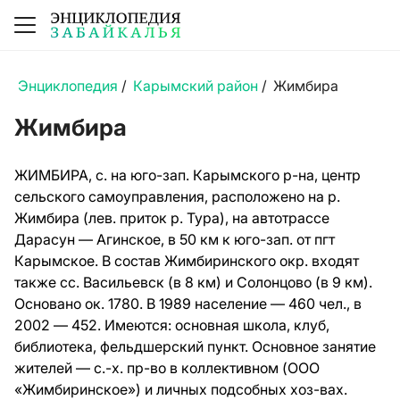
Энциклопедия
/
Карымский район
/
Жимбира
Жимбира
ЖИМБИРА, с. на юго-зап. Карымского р-на, центр
сельского самоуправления, расположено на р.
Жимбира (лев. приток р. Тура), на автотрассе
Дарасун — Агинское, в 50 км к юго-зап. от пгт
Карымское. В состав Жимбиринского окр. входят
также сс. Васильевск (в 8 км) и Солонцово (в 9 км).
Основано ок. 1780. В 1989 население — 460 чел., в
2002 — 452. Имеются: основная школа, клуб,
библиотека, фельдшерский пункт. Основное занятие
жителей — с.-х. пр-во в коллективном (ООО
«Жимбиринское») и личных подсобных хоз-вах.