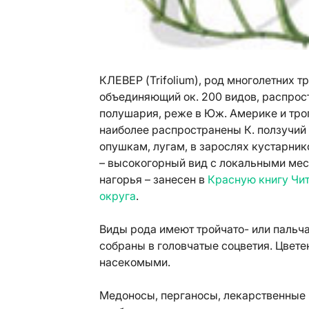
КЛЕВЕР (Trifolium), род многолетних 
объединяющий ок. 200 видов, распрос
полушария, реже в Юж. Америке и троп
наиболее распространены К. ползучий (T
опушкам, лугам, в зарослях кустарнико
– высокогорный вид с локальными мес
нагорья – занесен в
Красную книгу Чит
округа
.
Виды рода имеют тройчато- или пальча
собраны в головчатые соцветия. Цвет
насекомыми.
Медоносы, перганосы, лекарственные 