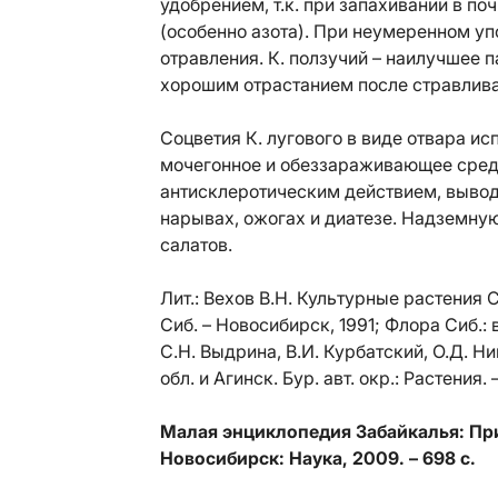
удобрением, т.к. при запахивании в п
(особенно азота). При неумеренном упо
отравления. К. ползучий – наилучшее 
хорошим отрастанием после стравлива
Соцветия К. лугового в виде отвара и
мочегонное и обеззараживающее сред
антисклеротическим действием, вывод
нарывах, ожогах и диатезе. Надземну
салатов.
Лит.:
Вехов В.Н. Культурные растения С
Сиб. – Новосибирск, 1991; Флора Сиб.: в
С.Н. Выдрина, В.И. Курбатский, О.Д. Н
обл. и Агинск. Бур. авт. окр.: Растения. 
Малая энциклопедия Забайкалья: Прир
Новосибирск: Наука, 2009. – 698 с.