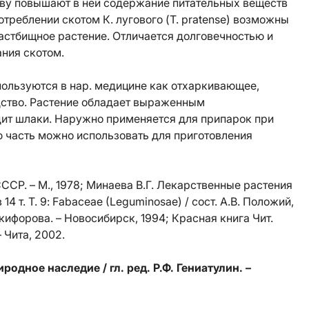
очву повышают в ней содержание питательных веществ
треблении скотом К. лугового (T. pratense) возможны
пастбищное растение. Отличается долговечностью и
ния скотом.
спользуются в нар. медицине как отхаркивающее,
ство. Растение обладает выраженным
ит шлаки. Наружно применяется для припарок при
ю часть можно использовать для приготовления
ССР. – М., 1978; Минаева В.Г. Лекарственные растения
 14 т. Т. 9: Fabaceae (Leguminosae) / сост. А.В. Положий,
икифорова. – Новосибирск, 1994; Красная книга Чит.
– Чита, 2002.
одное наследие / гл. ред. Р.Ф. Гениатулин. –