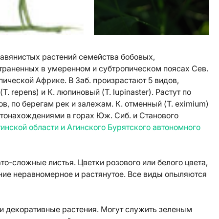
травянистых растений семейства бобовых,
траненных в умеренном и субтропическом поясах Сев.
ической Африке. В Заб. произрастают 5 видов,
. repens) и К. люпиновый (T. lupinaster). Растут по
в, по берегам рек и залежам. К. отменный (T. eximium)
тонахождениями в горах Юж. Сиб. и Станового
инской области и Агинского Бурятского автономного
то-сложные листья. Цветки розового или белого цвета,
ение неравномерное и растянутое. Все виды опыляются
и декоративные растения. Могут служить зеленым