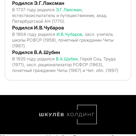
Родился Э.Г.Лаксман
В 1737 году родился
Э.Г.Лаксман
,
естествоиспытатель и путешественник, акад.
Петербургской АН (1770).
Родился И.В.Чубаров
В 1904 году родился
И.В.Чубаров
, засл. учитель
школы РСФСР (1959), почетный гражданин Читы
(1967)
Родился В.А.Шубин
В 1925 году родился
В.А.Шубин
, Герой Соц. Труда
(1971), засл. рационализатор РСФСР (1963),
почетный гражданин Читы (1967) и Чит. обл. (1997)