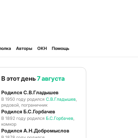
полка
Авторы
ОКН
Помощь
В этот день
7 августа
Родился С.В.Гладышев
В 1950 году родился
С.В.Гладышев
,
рядовой, пограничник
Родился Б.С.Горбачев
В 1892 году родился
Б.С.Горбачев
,
комкор
Родился А.Н.Добромыслов
В 1878 году родился