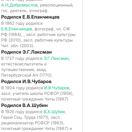
А.Н.Добромыслов
, революционный,
гос. деятель, этнограф.
Родился Е.В.Епанчинцев
В 1962 году родился
Е.В.Епанчинцев
, фотограф, чл. СЖ
РФ (1984), , засл. работник культуры
РФ (2010), засл. работник культуры
Чит. обл. (2003).
Родился Э.Г.Лаксман
В 1737 году родился
Э.Г.Лаксман
,
естествоиспытатель и
путешественник, акад.
Петербургской АН (1770).
Родился И.В.Чубаров
В 1904 году родился
И.В.Чубаров
,
засл. учитель школы РСФСР (1959),
почетный гражданин Читы (1967)
Родился В.А.Шубин
В 1925 году родился
В.А.Шубин
,
Герой Соц. Труда (1971), засл.
рационализатор РСФСР (1963),
почетный гражданин Читы (1967) и