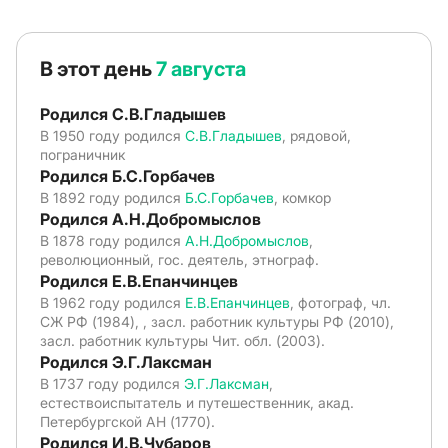
В этот день
7 августа
Родился С.В.Гладышев
В 1950 году родился
С.В.Гладышев
, рядовой,
пограничник
Родился Б.С.Горбачев
В 1892 году родился
Б.С.Горбачев
, комкор
Родился А.Н.Добромыслов
В 1878 году родился
А.Н.Добромыслов
,
революционный, гос. деятель, этнограф.
Родился Е.В.Епанчинцев
В 1962 году родился
Е.В.Епанчинцев
, фотограф, чл.
СЖ РФ (1984), , засл. работник культуры РФ (2010),
засл. работник культуры Чит. обл. (2003).
Родился Э.Г.Лаксман
В 1737 году родился
Э.Г.Лаксман
,
естествоиспытатель и путешественник, акад.
Петербургской АН (1770).
Родился И.В.Чубаров