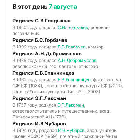
В этот день
7 августа
Родился С.В.Гладышев
В 1950 году родился
С.В.Гладышев
, рядовой,
пограничник
Родился Б.С.Горбачев
В 1892 году родился
Б.С.Горбачев
, комкор
Родился А.Н.Добромыслов
В 1878 году родился
А.Н.Добромыслов
,
революционный, гос. деятель, этнограф.
Родился Е.В.Епанчинцев
В 1962 году родился
Е.В.Епанчинцев
, фотограф, чл.
СЖ РФ (1984), , засл. работник культуры РФ (2010),
засл. работник культуры Чит. обл. (2003).
Родился Э.Г.Лаксман
В 1737 году родился
Э.Г.Лаксман
,
естествоиспытатель и путешественник, акад.
Петербургской АН (1770).
Родился И.В.Чубаров
В 1904 году родился
И.В.Чубаров
, засл. учитель
школы РСФСР (1959), почетный гражданин Читы