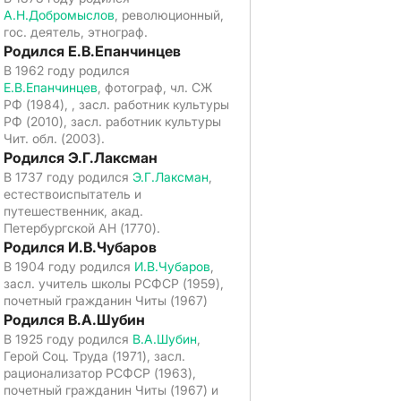
А.Н.Добромыслов
, революционный,
гос. деятель, этнограф.
Родился Е.В.Епанчинцев
В 1962 году родился
Е.В.Епанчинцев
, фотограф, чл. СЖ
РФ (1984), , засл. работник культуры
РФ (2010), засл. работник культуры
Чит. обл. (2003).
Родился Э.Г.Лаксман
В 1737 году родился
Э.Г.Лаксман
,
естествоиспытатель и
путешественник, акад.
Петербургской АН (1770).
Родился И.В.Чубаров
В 1904 году родился
И.В.Чубаров
,
засл. учитель школы РСФСР (1959),
почетный гражданин Читы (1967)
Родился В.А.Шубин
В 1925 году родился
В.А.Шубин
,
Герой Соц. Труда (1971), засл.
рационализатор РСФСР (1963),
почетный гражданин Читы (1967) и