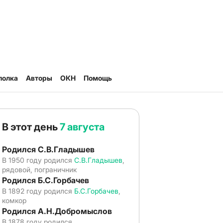
полка
Авторы
ОКН
Помощь
В этот день
7 августа
Родился С.В.Гладышев
В 1950 году родился
С.В.Гладышев
,
рядовой, пограничник
Родился Б.С.Горбачев
В 1892 году родился
Б.С.Горбачев
,
комкор
Родился А.Н.Добромыслов
В 1878 году родился