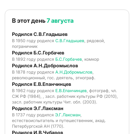
В этот день
7 августа
Родился С.В.Гладышев
В 1950 году родился
С.В.Гладышев
, рядовой,
пограничник
Родился Б.С.Горбачев
В 1892 году родился
Б.С.Горбачев
, комкор
Родился А.Н.Добромыслов
В 1878 году родился
А.Н.Добромыслов
,
революционный, гос. деятель, этнограф.
Родился Е.В.Епанчинцев
В 1962 году родился
Е.В.Епанчинцев
, фотограф, чл.
СЖ РФ (1984), , засл. работник культуры РФ (2010),
засл. работник культуры Чит. обл. (2003).
Родился Э.Г.Лаксман
В 1737 году родился
Э.Г.Лаксман
,
естествоиспытатель и путешественник, акад.
Петербургской АН (1770).
Родился И.В.Чубаров