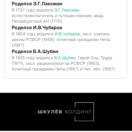
Родился Э.Г.Лаксман
В 1737 году родился
Э.Г.Лаксман
,
естествоиспытатель и путешественник, акад.
Петербургской АН (1770).
Родился И.В.Чубаров
В 1904 году родился
И.В.Чубаров
, засл. учитель
школы РСФСР (1959), почетный гражданин Читы
(1967)
Родился В.А.Шубин
В 1925 году родился
В.А.Шубин
, Герой Соц. Труда
(1971), засл. рационализатор РСФСР (1963),
почетный гражданин Читы (1967) и Чит. обл. (1997)