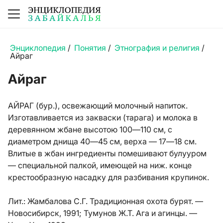
Энциклопедия
/
Понятия
/
Этнография и религия
/
Айраг
Айраг
АЙРАГ (бур.), освежающий молочный напиток.
Изготавливается из закваски (тарага) и молока в
деревянном жбане высотою 100—110 см, с
диаметром днища 40—45 см, верха — 17—18 см.
Влитые в жбан ингредиенты помешивают булууром
— специальной палкой, имеющей на ниж. конце
крестообразную насадку для разбивания крупинок.
Лит.:
Жамбалова С.Г. Традиционная охота бурят. —
Новосибирск, 1991; Тумунов Ж.Т. Ага и агинцы. —