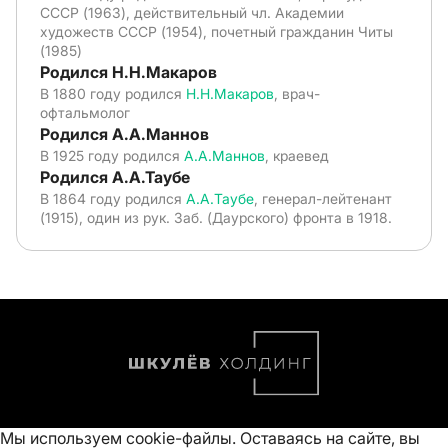
СССР (1963), действительный чл. Академии
художеств СССР (1954), почетный гражданин Читы
(1985)
Родился Н.Н.Макаров
В 1880 году родился
Н.Н.Макаров
, врач-
офтальмолог
Родился А.А.Маннов
В 1925 году родился
А.А.Маннов
, краевед
Родился А.А.Таубе
В 1864 году родился
А.А.Таубе
, генерал-лейтенант
(1915), один из рук. Заб. (Даурского) фронта в 1918.
Мы используем cookie-файлы. Оставаясь на сайте, вы