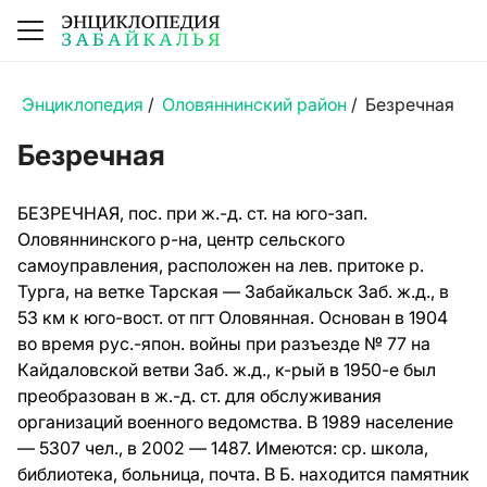
Энциклопедия
/
Оловяннинский район
/
Безречная
Безречная
БЕЗРЕЧНАЯ, пос. при ж.-д. ст. на юго-зап.
Оловяннинского р-на, центр сельского
самоуправления, расположен на лев. притоке р.
Турга, на ветке Тарская — Забайкальск Заб. ж.д., в
53 км к юго-вост. от пгт Оловянная. Основан в 1904
во время рус.-япон. войны при разъезде № 77 на
Кайдаловской ветви Заб. ж.д., к-рый в 1950-е был
преобразован в ж.-д. ст. для обслуживания
организаций военного ведомства. В 1989 население
— 5307 чел., в 2002 — 1487. Имеются: ср. школа,
библиотека, больница, почта. В Б. находится памятник