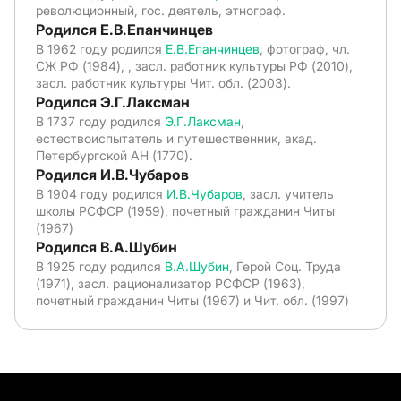
революционный, гос. деятель, этнограф.
Родился Е.В.Епанчинцев
В 1962 году родился
Е.В.Епанчинцев
, фотограф, чл.
СЖ РФ (1984), , засл. работник культуры РФ (2010),
засл. работник культуры Чит. обл. (2003).
Родился Э.Г.Лаксман
В 1737 году родился
Э.Г.Лаксман
,
естествоиспытатель и путешественник, акад.
Петербургской АН (1770).
Родился И.В.Чубаров
В 1904 году родился
И.В.Чубаров
, засл. учитель
школы РСФСР (1959), почетный гражданин Читы
(1967)
Родился В.А.Шубин
В 1925 году родился
В.А.Шубин
, Герой Соц. Труда
(1971), засл. рационализатор РСФСР (1963),
почетный гражданин Читы (1967) и Чит. обл. (1997)