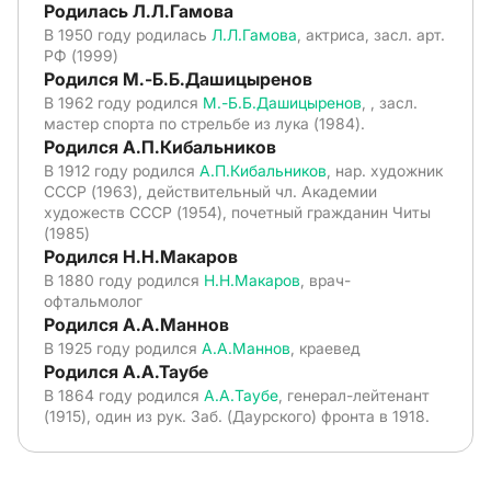
Родилась Л.Л.Гамова
В 1950 году родилась
Л.Л.Гамова
, актриса, засл. арт.
РФ (1999)
Родился М.-Б.Б.Дашицыренов
В 1962 году родился
М.-Б.Б.Дашицыренов
, , засл.
мастер спорта по стрельбе из лука (1984).
Родился А.П.Кибальников
В 1912 году родился
А.П.Кибальников
, нар. художник
СССР (1963), действительный чл. Академии
художеств СССР (1954), почетный гражданин Читы
(1985)
Родился Н.Н.Макаров
В 1880 году родился
Н.Н.Макаров
, врач-
офтальмолог
Родился А.А.Маннов
В 1925 году родился
А.А.Маннов
, краевед
Родился А.А.Таубе
В 1864 году родился
А.А.Таубе
, генерал-лейтенант
(1915), один из рук. Заб. (Даурского) фронта в 1918.